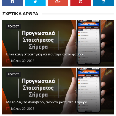
ΣΧΕΤΙΚΑ ΑΡΘΡΑ
FOXBET
Είναι καλή στρατηγική να ποντάρεις στα φαβορί;
Ιούλιος 30, 2023
FOXBET
Με το δεξί το Αννόβερο, ανοιχτό ματς στη Σαμάρα
Ιούλιος 29, 2023