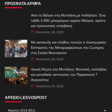
ΠΡΟΣΦΑΤΑ ΑΡΘΡΑ
Από το Βέλγιο στη Μυτιλήνη με ποδήλατο: Ένα
ταξίδι 3.000 χιλιομέτρων γεμάτο θέληση, αγάπη
και προσωπική υπέρβαση
Αύγουστος 06, 2026
Με κατάνυξη και πλήθος πιστών ο πανηγυρικός
Εσπερινός της Μεταμορφώσεως του Σωτήρος
στη Σκάλα Μυστεγνών
Αύγουστος 06, 2026
Λευκή Νύχτα στη Μυτιλήνη: Μουσική, εκπλήξεις
και μοναδικές εκπτώσεις την Παρασκευή 7
Αυγούστου
Αύγουστος 05, 2026
ΑΡΧΕΙΟ LESVOSPOST