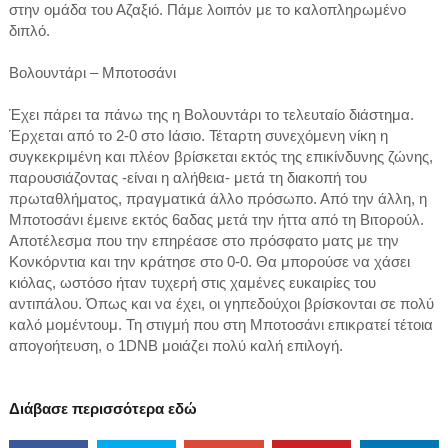
στην ομάδα του Αζαξιό. Πάμε λοιπόν με το καλοπληρωμένο
διπλό.
Βολουντάρι – Μποτοσάνι
Έχει πάρει τα πάνω της η Βολουντάρι το τελευταίο διάστημα.
Έρχεται από το 2-0 στο Ιάσιο. Τέταρτη συνεχόμενη νίκη η
συγκεκριμένη και πλέον βρίσκεται εκτός της επικίνδυνης ζώνης,
παρουσιάζοντας -είναι η αλήθεια- μετά τη διακοπή του
πρωταθλήματος, πραγματικά άλλο πρόσωπο. Από την άλλη, η
Μποτοσάνι έμεινε εκτός 6αδας μετά την ήττα από τη Βιτορούλ.
Αποτέλεσμα που την επηρέασε στο πρόσφατο ματς με την
Κονκόρντια και την κράτησε στο 0-0. Θα μπορούσε να χάσει
κιόλας, ωστόσο ήταν τυχερή στις χαμένες ευκαιρίες του
αντιπάλου. Όπως και να έχει, οι γηπεδούχοι βρίσκονται σε πολύ
καλό μομέντουμ. Τη στιγμή που στη Μποτοσάνι επικρατεί τέτοια
απογοήτευση, ο 1DNB μοιάζει πολύ καλή επιλογή.
Διάβασε περισσότερα εδώ