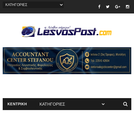
ΚΕΝΤΡΙΚΗ