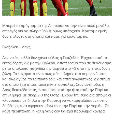
Μπορεί το πρόγραμμα της Δευτέρας να μην είναι πολύ μεγάλο,
επιλογές για να πληρωθούμε όμως υπάρχουν.
Κρατάμε εμείς
δύο επιλογές στα σημεία και πάμε για καλό ταμείο.
Γκαζελέκ – Λανς
Δεν νικάει, αλλά δεν χάνει κιόλας η Γκαζελέκ. Έρχεται από το
εκτός έδρας 2-2 με την Ορλεάν, αποτέλεσμα που σε συνδυασμό
με τα υπόλοιπα παιχνίδια την φέρνει στο +3 από την επικίνδυνη
ζώνη. Το ευχάριστο είναι πως πάει πλήρης στο σημερινό ματς
και ενώ αγνοεί το τρίποντο εδώ και επτά αγωνιστικές. Διάστημα
στο οποίο έχει αποσπάσει πέντε ισοπαλίες. Στον αντίποδα, η
Λανς διασκέδασε τις εντυπώσει μετά την ήττα από την Παρί και
επιβλήθηκε με σκορ 2-0 της Οσέρ. Έχουν την ευκαιρία απόψε οι
«λανσουά» με διπλό στην Κορσική να «σκαρφαλώσουν» στην
3η θέση και να αφήσουν πίσω τους την Παρί και την Λοριάν. Σε
κάθε περίπτωση, η καλή Λανς δεν θα έχει πρόβλημα κόντρα