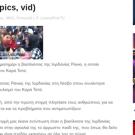
ics, vid)
ος
,
ΜΚΟ
,
Ρεπορτάζ L.P
,
LesvosPost TV
σημέρι η βασίλισσας της Ιορδανίας Ρανια, η οποία
ον Καρά Τεπέ.
ισσας Ράνιας της Ιορδανίας στη Λέσβο όπου συνάντησε
αυλισμό του Καρά Τεπέ.
ητή, από την πρώτη στιγμή πλησίασε τους ανθρώπους για να
τητα και τα προβλήματα που αντιμετωπίζουν.
στιγμή μας έκανε εντύπωση όταν η βασίλισσα της Ιορδανίας
 στην αγκαλιά της το άρρωστο παιδί της, που όπως θα δείτε
άκι είναι σχεδόν «καμένο» σε όλο του το σώμα.