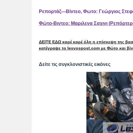
Ρεπορτάζ—Βίντεο, Φωτο: Γεώργιος Στε
Φώτο-Βιντεο: Μαριλενα Σαχινι (Ρεπόρτε
ΔΕΙΤΕ ΕΔΩ καρέ καρέ όλη η επίσκεψη της
βασ
κατέγραψε το
lesvospost
.
com
με Φώτο και βίν
Δείτε τις συγκλονιστικές εικόνες