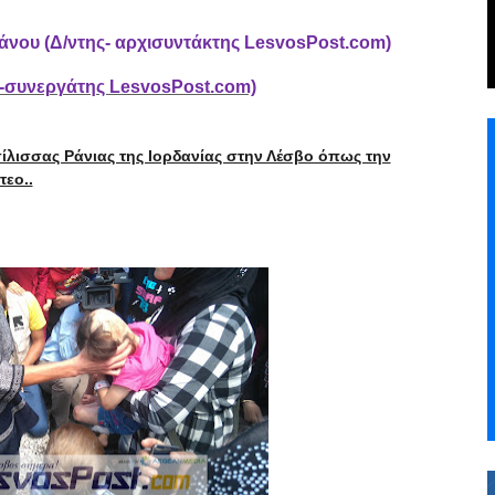
φάνου
(Δ/ντης- αρχισυντάκτης
LesvosPost
.
com
)
ρ-συνεργάτης LesvosPost.com)
ίλισσας Ράνιας της Ιορδανίας στην Λέσβο όπως την
τεο..