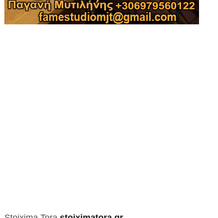
Stoixima Tora
stoiximatora.gr