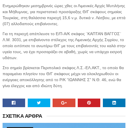
Ενημερώθηκαν μεσημβρινές ώρες χθες οι Λιμενικές Αρχές Μυτιλήνης
και Μήθυμνας, για περιστατικό προσάραξης Θ/Γ σκάφους σημαίας
Τουρκίας, στη θαλάσσια περιοχή 15,6 ν.μ. δυτικά ν. Λέσβου, με επτά
(07) αλλοδαπούς επιβαίνοντες.
Για τη περιοχή απέπλευσε το Ε/Π-Α/Κ σκάφος ¨ΚΑΠΤΑΝ ΒΑΓΓΟΣ¨
Λ.Μ. 3031, με επιβαίνοντα στέλεχος της Λιμενικής Αρχής Σιγρίου, το
οποίο εντόπισε το ανωτέρω Θ/Γ με τους επιβαίνοντές του καλά στην
υγεία τους, να έχει προσαράξει σε αβαθή, χωρίς να υπάρχει εισροή
υδάτων.
Στο σημείο βρίσκεται Περιπολικό σκάφος Λ.Σ.-ΕΛ.ΑΚΤ., το οποίο θα
παραμείνει πλησίον του Θ/Γ σκάφους μέχρι να ολοκληρωθούν οι
ενέργειες αποκόλλησης από το Ρ/Κ “ΙΩΑΝΝΗΣ Σ” Ν.Θ. 46, ενώ θα
γίνει έλεγχος και από ιδιώτη δύτη.
ΣΧΕΤΙΚΑ ΑΡΘΡΑ