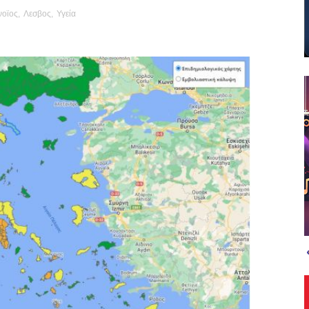
οϊος
,
Λεσβος
,
Υγεία