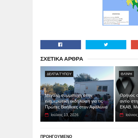
ΣΧΕΤΙΚΑ ΑΡΘΡΑ
ΔΕΛΤΊΑ ΤΎΠΟΥ
ΘΛΊΨΗ
Μεγάλη συμμετοχή στην
Θρήνος σ
ενημερωτική εκδήλωση για τις
αντίο στ
Πρώτες Βοήθειες στον Αφάλωνα
ΕΚΑΒ, Μ
Ιούλιος 13, 2026
Ιούνιος
ΠΡΟΗΓΟΥΜΕΝΟ