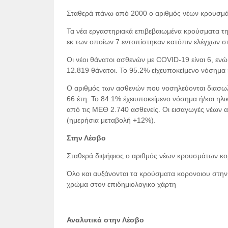
Σταθερά πάνω από 2000 ο αριθμός νέων κρουσμά
Τα νέα εργαστηριακά επιβεβαιωμένα κρούσματα της
εκ των οποίων 7 εντοπίστηκαν κατόπιν ελέγχων σ
Οι νέοι θάνατοι ασθενών με COVID-19 είναι 6, εν
12.819 θάνατοι. Το 95.2% είχευποκείμενο νόσημα ή
Ο αριθμός των ασθενών που νοσηλεύονται διασωλην
66 έτη. To 84.1% έχειυποκείμενο νόσημα ή/και ηλι
από τις ΜΕΘ 2.740 ασθενείς. Οι εισαγωγές νέων α
(ημερήσια μεταβολή +12%).
Στην Λέσβο
Σταθερά διψήφιος ο αριθμός νέων κρουσμάτων κο
Όλο και αυξάνονται τα κρούσματα κορονοιου στην Λ
χρώμα στον επιδημιολογικο χάρτη
Αναλυτικά στην Λέσβο