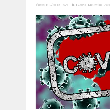
Πέμπτη, Ιουλίου 15, 2021
Ελλαδα
,
Κορονοϊος
,
Λεσ