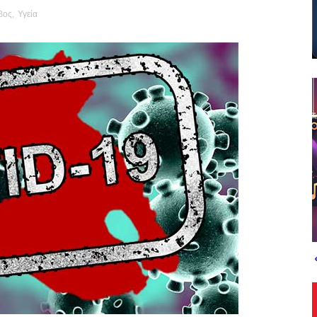
βος
,
Υγεία