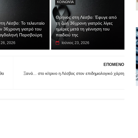
ΚΟΙΝΩΝΊΑ
Θρήνος στη Λέσβο: Έφυγε από
τη Λέσβο: Το τελευταίο
τη ζωή 36χρονη γιατρός λίγες
ην 36χρονη γιατρό του
ημέρες μετά τη γέννηση του
αγδαληνή Παρσβούρη
παιδιού της
 26, 2026
Ιούνιος 23, 2026
ΕΠΟΜΕΝΟ
θα
Ξανά... στο κίτρινο η Λέσβος στον επιδημιολογικό χάρτη