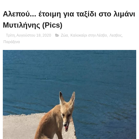
Αλεπού... έτοιμη για ταξίδι στο λιμάνι
Μυτιλήνης (Pics)
Τρίτη, Αυγούστου 18, 2020
Ζώα
,
Καλοκαίρι στην Λέσβο
,
Λεσβος
,
Παράξενα