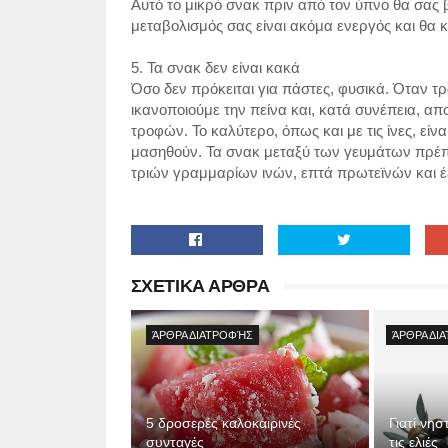
Αυτό το μικρό σνακ πριν από τον ύπνο θα σας β
μεταβολισμός σας είναι ακόμα ενεργός και θα κα
5. Τα σνακ δεν είναι κακά
Όσο δεν πρόκειται για πάστες, φυσικά. Όταν τρ
ικανοποιούμε την πείνα και, κατά συνέπεια, 
τροφών. Το καλύτερο, όπως και με τις ίνες, είν
μασηθούν. Τα σνακ μεταξύ των γευμάτων πρέπε
τριών γραμμαρίων ινών, επτά πρωτεϊνών και έ
ΣΧΕΤΙΚΑ ΑΡΘΡΑ
ΆΡΘΡΑ ΔΙΑΤΡΟΦΉΣ
ΆΡΘΡΑ ΔΙ
5 δροσερές καλοκαιρινές
Γιατί νησ
συνταγές
τις ελιές