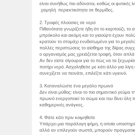
είναι συνήθως πιο αδύνατοι, καθώς οι φυτικές 
χαμηλή
περιεκτικότητα σε θερμίδες.
2. Τροφές πλούσιες σε νερό
Πιθανότατα γνωρίζετε ήδη ότι το καρπούζι, το α
μπρόκολο και ακόμη και το γιαούρτι έχουν πολύ ν
κρατούν το στομάχι ενυδατωμένο για το μεγαλύτ
πολλές περιπτώσεις το αίσθημα της δίψας συγχ
ο οργανισμός μας χρειάζεται τροφή, όταν απλά 
Αν δεν είστε σίγουροι για το πώς να τα ξεχωρίσ
ποτήρι νερό. Ασχοληθείτε με κάτι άλλο για λίγη
συνεχίζετε να πεινάτε, επιλέξτε κάτι υγιεινό.
3. Καταναλώστε ένα μεγάλο πρωινό
Δεν είναι μύθος: είναι το πιο σημαντικό γεύμα 
πρωινό ενεργοποιεί το σώμα και του δίνει όλη 
καθημερινές ανάγκες.
4. Φάτε κάτι πριν κοιμηθείτε
Υπάρχει μια παράλογη φήμη, η οποία υποστηρίζ
αλλά αν επιλεγούν σωστά, μπορούν πραγματικά