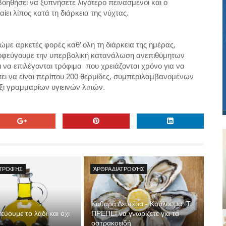
οηθήσει να ξυπνήσετε λιγότερο πεινασμένοι και ο
ίει λίπος κατά τη διάρκεια της νύχτας.
ώμε αρκετές φορές καθ’ όλη τη διάρκεια της ημέρας,
αποφεύγουμε την υπερβολική κατανάλωση ανεπιθύμητων
αι να επιλέγονται τρόφιμα
που χρειάζονται χρόνο για να
ι να είναι περίπου 200 θερμίδες, συμπεριλαμβανομένων
ξι γραμμαρίων υγιεινών λιπών.
ΑΤΡΟΦΉΣ
ΆΡΘΡΑ ΔΙΑΤΡΟΦΉΣ
Καθαρά Δευτέρα - Κούλουμα: Τι
τεύουμε το λάδι και όχι
ΠΡΕΠΕΙ να γνωρίζετε για τα
οστρακοειδή