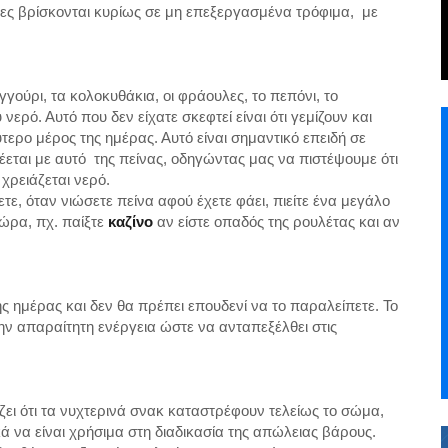
ίνες βρίσκονται κυρίως σε μη επεξεργασμένα τρόφιμα,
με
γγούρι, τα κολοκυθάκια, οι φράουλες, το πεπόνι, το
ερό. Αυτό που δεν είχατε σκεφτεί είναι ότι γεμίζουν και
ερο μέρος της ημέρας. Αυτό είναι σημαντικό επειδή σε
έεται με αυτό
της πείνας, οδηγώντας μας να πιστέψουμε ότι
χρειάζεται νερό.
ετε, όταν νιώσετε πείνα αφού έχετε φάει, πιείτε ένα μεγάλο
 ώρα, πχ. παίξτε
καζίνο
αν είστε οπαδός της ρουλέτας και αν
της ημέρας και δεν θα πρέπει επουδενί να το παραλείπετε. Το
την απαραίτητη ενέργεια ώστε να ανταπεξέλθει στις
ει ότι τα νυχτερινά σνακ καταστρέφουν τελείως το σώμα,
 να είναι χρήσιμα στη διαδικασία της απώλειας βάρους.