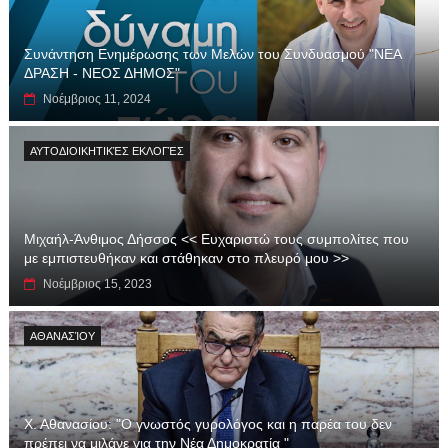
Συνάντηση Ενημέρωσης των Μελών του Συνδυασμού "ΝΕΑ
ΔΡΑΣΗ - ΝΕΟΣ ΔΗΜΟΣ"
Νοέμβριος 11, 2024
ΑΥΤΟΔΙΟΙΚΗΤΙΚΈΣ ΕΚΛΟΓΈΣ
Μιχαήλ-Άνθιμος Δήσσος << Ευχαριστώ τους συμπολίτες που
με εμπιστευθήκαν και στάθηκαν στο πλευρό μου >>
Νοέμβριος 15, 2023
ΑΘΑΝΑΣΊΟΥ
Χ. Αθανασίου: "Ο γνωστός γυρολόγος και η παρέα του δεν
πρέπει να μιλάνε για την Νέα Δημοκρατία "