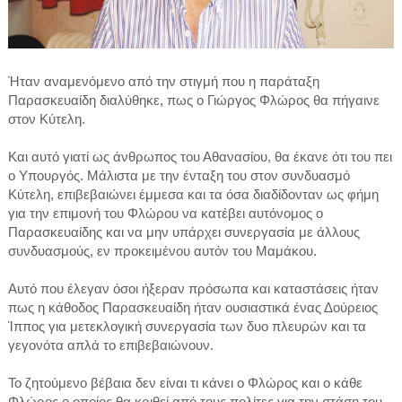
Ήταν αναμενόμενο από την στιγμή που η παράταξη
Παρασκευαίδη διαλύθηκε, πως ο Γιώργος Φλώρος θα πήγαινε
στον Κύτελη.
Και αυτό γιατί ως άνθρωπος του Αθανασίου, θα έκανε ότι του πει
ο Υπουργός. Μάλιστα με την ένταξη του στον συνδυασμό
Κύτελη, επιβεβαιώνει έμμεσα και τα όσα διαδίδονταν ως φήμη
για την επιμονή του Φλώρου να κατέβει αυτόνομος ο
Παρασκευαίδης και να μην υπάρχει συνεργασία με άλλους
συνδυασμούς, εν προκειμένου αυτόν του Μαμάκου.
Αυτό που έλεγαν όσοι ήξεραν πρόσωπα και καταστάσεις ήταν
πως η κάθοδος Παρασκευαίδη ήταν ουσιαστικά ένας Δούρειος
Ίππος για μετεκλογική συνεργασία των δυο πλευρών και τα
γεγονότα απλά το επιβεβαιώνουν.
Το ζητούμενο βέβαια δεν είναι τι κάνει ο Φλώρος και ο κάθε
Φλώρος ο οποίος θα κριθεί από τους πολίτες για την στάση του