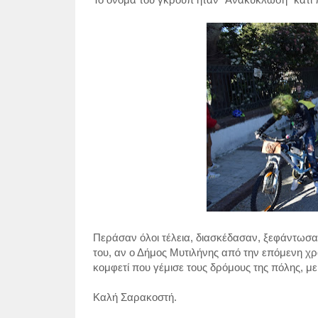
Το όνομα του γκρουπ ήταν "Ανακύκλωση" κάτι π
Περάσαν όλοι τέλεια, διασκέδασαν, ξεφάντωσαν
του, αν ο Δήμος Μυτιλήνης από την επόμενη χρο
κομφετί που γέμισε τους δρόμους της πόλης, μ
Καλή Σαρακοστή.