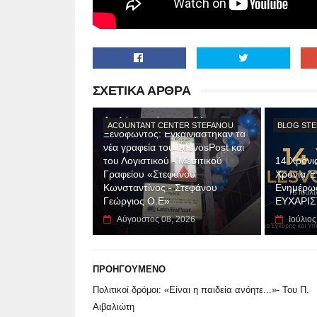
ΣΧΕΤΙΚΑ ΑΡΘΡΑ
Διπλή γιορτή στην οδό
ACOUNTANT CENTER STEFANOU
BLOG ST
Ξενοφώντος: Εγκαινιάστηκαν τα
νέα γραφεία του LesvosPost και
του Λογιστικού - Μεσιτικού
14 Χρόνι
Γραφείου «Στεφάνου
Χρόνια Έ
Κωνσταντίνος - Στεφάνου
Ενημέρω
Γεώργιος Ο.Ε»
ΕΥΧΑΡΙ
Αύγουστος 08, 2026
Ιούλιος
ΠΡΟΗΓΟΥΜΕΝΟ
Πολιτικοί δρόμοι: «Είναι η παιδεία ανόητε...»- Του Π.
Αιβαλιώτη