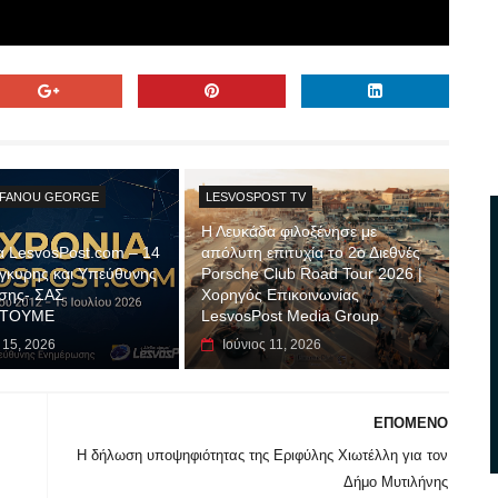
EFANOU GEORGE
LESVOSPOST TV
Η Λευκάδα φιλοξένησε με
α LesvosPost.com – 14
απόλυτη επιτυχία το 2ο Διεθνές
γκυρης και Υπεύθυνης
Porsche Club Road Tour 2026 |
σης- ΣΑΣ
Χορηγός Επικοινωνίας
ΣΤΟΥΜΕ
LesvosPost Media Group
 15, 2026
Ιούνιος 11, 2026
ΕΠΟΜΕΝΟ
Η δήλωση υποψηφιότητας της Εριφύλης Χιωτέλλη για τον
Δήμο Μυτιλήνης