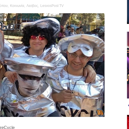
τύπου
,
Κοινωνία
,
Λεσβος
,
LesvosPost TV
reCycle