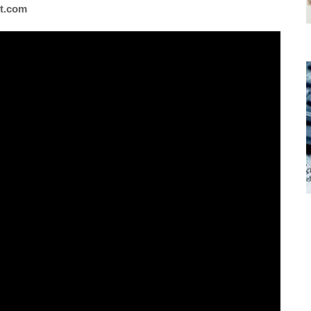
t
.
com