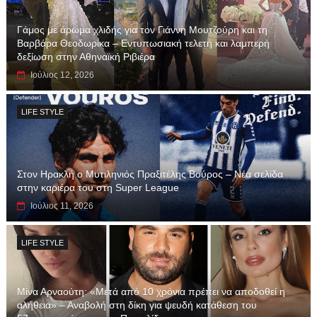
Γάμος με άρωμα χλιδής για τον Γιάννη Μουτζούρη και τη
Βαρβάρα Θεοδωρίκα – Εντυπωσιακή τελετή και λαμπερή
δεξίωση στην Αθηναϊκή Ριβιέρα
Ιούλιος 12, 2026
LIFE STYLE
Στον Ηρακλή ο Μυτιληνιός Πραξιτέλης Βούρος – Νέα σελίδα
στην καριέρα του στη Super League
Ιούλιος 11, 2026
LIFE STYLE
Μίνα Αρναούτη: «Μετά από 10 χρόνια πρέπει να αποδοθεί η
αλήθεια» – Αναβολή στη δίκη για ψευδή κατάθεση του