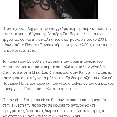
Ηταν ισχυρό πλήγμα στην επαγγελματική της πορεία, μετά την
απώλεια του συζύγου της Λευτέρη Σαρίδη, το κλείσιμο του
εργοστασίου και την απώλεια του ακινήτου-φιλέτου, το 2004,
πίσω από το Πάντειο Πανεπιστήμιο, στην Καλλιθέα, που επίσης
πήραν οι τράπεζες.
Το κτίριο (των 10.000 τ.μ.) Σαρίδη ήταν αρχιτεκτονικής του
Μεσοπολέμου και παρέπεμπε σε παλάτσο Ιταλών γόγηδων.
Οταν το έχασε η Μίκα Σαρίδη, πέρασε στην Κτηματική Εταιρεία
του Δημοσίου και έγινε το μήλον της Εριδος μεταξύ του παλαιού
Πάντειου Πανεπιστήμιου και του νέου υποψήφιου μνηστήρα, του
υπουργείου Τύπου, που τελικά το απέκτησε.
Οι παλιοί πελάτες του οίκου θυμούνται ακόμα και σήμερα ότι
στην έκθεση την παράσταση έκλεβε το αντίγραφο -σε
πραγματικές διαστάσεις δωματίου- της κρεβατοκάμαρας του
Αριστοτέλη Ωνάση και της συζύγου του Τζάκι.