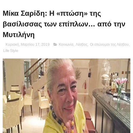
Μίκα Σαρίδη: Η «πτώση» της
βασίλισσας των επίπλων… από την
Μυτιλήνη
Κυριακή, Μαρτίου 17, 2019
Κοινωνία
,
Λέσβος
,
Οι επώνυμοι της Λέσβου
,
Life Style