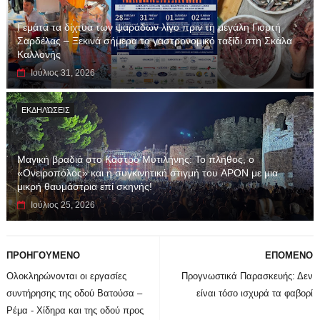
Γεμάτα τα δίχτυα των ψαράδων λίγο πριν τη μεγάλη Γιορτή
Σαρδέλας – Ξεκινά σήμερα το γαστρονομικό ταξίδι στη Σκάλα
Καλλονής
Ιούλιος 31, 2026
ΕΚΔΗΛΏΣΕΙΣ
Μαγική βραδιά στο Κάστρο Μυτιλήνης: Το πλήθος, ο
«Ονειροπόλος» και η συγκινητική στιγμή του APON με μια
μικρή θαυμάστρια επί σκηνής!
Ιούλιος 25, 2026
ΠΡΟΗΓΟΥΜΕΝΟ
ΕΠΟΜΕΝΟ
Ολοκληρώνονται οι εργασίες
Προγνωστικά Παρασκευής: Δεν
συντήρησης της οδού Βατούσα –
είναι τόσο ισχυρά τα φαβορί
Ρέμα - Χίδηρα και της οδού προς