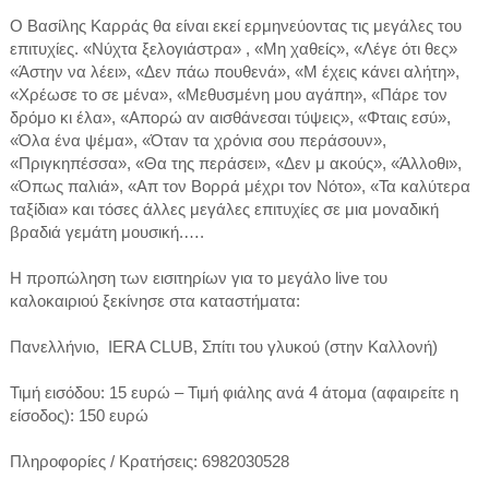
Ο Βασίλης Καρράς θα είναι εκεί ερμηνεύοντας τις μεγάλες του
επιτυχίες. «Νύχτα ξελογιάστρα» , «Μη χαθείς», «Λέγε ότι θες»
«Άστην να λέει», «Δεν πάω πουθενά», «Μ έχεις κάνει αλήτη»,
«Χρέωσε το σε μένα», «Μεθυσμένη μου αγάπη», «Πάρε τον
δρόμο κι έλα», «Απορώ αν αισθάνεσαι τύψεις», «Φταις εσύ»,
«Όλα ένα ψέμα», «Όταν τα χρόνια σου περάσουν»,
«Πριγκηπέσσα», «Θα της περάσει», «Δεν μ ακούς», «Άλλοθι»,
«Όπως παλιά», «Απ τον Βορρά μέχρι τον Νότο», «Τα καλύτερα
ταξίδια» και τόσες άλλες μεγάλες επιτυχίες σε μια μοναδική
βραδιά γεμάτη μουσική.….
Η προπώληση των εισιτηρίων για το μεγάλο live του
καλοκαιριού ξεκίνησε στα καταστήματα:
Πανελλήνιο,
IERA
CLUB
, Σπίτι του γλυκού (στην Καλλονή)
Τιμή εισόδου: 15 ευρώ – Τιμή φιάλης ανά 4 άτομα (αφαιρείτε η
είσοδος): 150 ευρώ
Πληροφορίες / Κρατήσεις: 6982030528