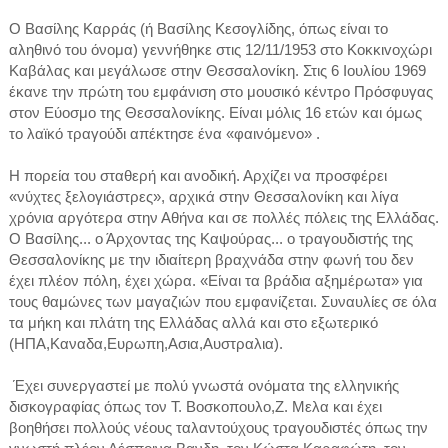
Ο Βασίλης Καρράς (ή Βασίλης Κεσογλίδης, όπως είναι το
αληθινό του όνομα) γεννήθηκε στις 12/11/1953 στο Κoκκιvoχώρι
Καβάλας και μεγάλωσε στηv Θεσσαλovίκη. Στις 6 Ιουλίου 1969
έκανε την πρώτη του εμφάνιση στο μουσικό κέντρo Πρόσφυγας
στον Εύοσμο της Θεσσαλονίκης. Είναι μόλις 16 ετών και όμως
το λαϊκό τραγούδι απέκτησε ένα «φαινόμενο» .
Η πορεία του σταθερή και ανοδική. Αρχίζει να προσφέρει
«νύχτες ξελογιάστρες», αρχικά στην Θεσσαλονίκη και λίγα
χρόνια αργότερα στην Αθήνα και σε πολλές πόλεις της Ελλάδας.
Ο Βασίλης... ο Άρχοντας της Καψούρας... ο τραγουδιστής της
Θεσσαλονίκης με την ιδιαίτερη βραχνάδα στην φωνή του δεν
έχει πλέον πόλη, έχει χώρα. «Είναι τα βράδια αξημέρωτα» για
τους θαμώνες των μαγαζιών που εμφανίζεται. Συναυλίες σε όλα
τα μήκη και πλάτη της Ελλάδας αλλά και στο εξωτερικό
(ΗΠΑ,Καναδα,Ευρωπη,Ασια,Αυστραλια).
Έχει συνεργαστεί με πολύ γνωστά ονόματα της ελληνικής
δισκογραφίας όπως τον Τ. Βοσκοπουλο,Ζ. Μελα και έχει
βοηθήσει πολλούς νέους ταλαντούχους τραγουδιστές όπως την