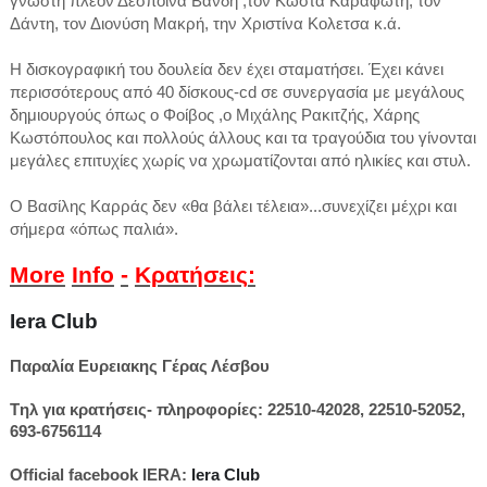
γνωστή πλέον Δέσποινα Βανδη ,τον Κώστα Καραφώτη, τον
Δάντη, τον Διονύση Μακρή, την Χριστίνα Κολετσα κ.ά.
Η δισκογραφική του δουλεία δεν έχει σταματήσει. Έχει κάνει
περισσότερους από 40 δίσκους-cd σε συνεργασία με μεγάλους
δημιουργούς όπως ο Φοίβος ,ο Μιχάλης Ρακιτζής, Χάρης
Κωστόπουλος και πολλούς άλλους και τα τραγούδια του γίνονται
μεγάλες επιτυχίες χωρίς να χρωματίζονται από ηλικίες και στυλ.
Ο Βασίλης Καρράς δεν «θα βάλει τέλεια»...συνεχίζει μέχρι και
σήμερα «όπως παλιά».
More
Info
-
Κρατήσεις
:
Iera
Club
Παραλία Ευρειακης Γέρας Λέσβου
Tηλ για κρατήσεις- πληροφορίες: 22510-42028, 22510-52052,
693-6756114
Official facebook IERA
:
Iera
Club