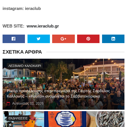
instagram: ieraclub
WEB SITE:
www.ieraclub.gr
ΣΧΕΤΙΚΑ ΑΡΘΡΑ
ΛΕΣΒΙΑΚΌ ΚΑΛΟΚΑΊΡΙ
Ρεκόρ προσέλευσης στην πρεμιέρα της Γιορτής Σαρδέλας
Καλλονής – «Καυτό» αναμένεται το Σαββατοκύριακο
Αύγουστος 01, 2026
ΕΚΔΗΛΏΣΕΙΣ