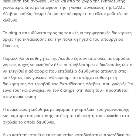
διευθυντή του σχολείου, αλλά και από το χώρο της εκπαίδευσης
γενικότερα, ζητά με απόφαση της η γενική συνέλευση της ΕΛΜΕ
Λέσβου, καθώς θεωρεί ότι με την αδιαφορία του έθεσε μαθητές σε
κίνδυνο.
Το αίτημα απευθύνεται προς τις τοπικές κι περιφερειακές διοικητικές
αρχές της εκπαίδευσης και την πολιτική ηγεσία του υπουργείου
Παιδείας.
Παράλληλα οι καθηγητές της Λέσβου ζητούν από όλες τις αρμόδιες
νομικές αρχές να κινηθούν όλες οι προβλεπόμενες διαδικασίες ώστε
να ελεγχθεί η αδιαφορία που επέδειξε ο διευθυντής απέναντι στις
επικλήσεις των γονέων. «Θεωρούμε ότι υπάρχει ευθύνη στη
διοίκηση της Δευτεροβάθμιας Εκπαίδευσης Λέσβου, που γνώριζε "τα
έργα του" και συνεχίζει να τον διατηρεί στη θέση του» προστίθεται
στην ανακοίνωση.
Η ανακοίνωση εκδόθηκε με αφορμή την εμπλοκή του γυμνασιάρχη
ως μάρτυρα υπεράσπισης σε δίκη του ιδιοκτήτη του κυλικείου στο
σχολείο το οποίο διευθύνει.
Δίκη κατά την οποία ο επιχειρηματίας καταδικάστηκε πρωτόδικα σε