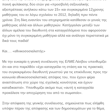
ποινή φυλάκισης δύο ετών για «προσβολή σεξουαλικής
αξιοπρέπειας ανήλικου κάτω των 15» και συγκεκριμένα 12χρονης
μαθήτριας του εν λόγω σχολείου το 2012, δηλαδή πριν πέντε
χρόνια. Στη δίκη εναντίον του επιχειρηματία κατέθεσαν οι γονείς της
μαθήτριας αλλά και άλλων μαθητριών. Κατήγγειλαν μεταξύ των
άλλων αμέλεια του διευθυντή στα καταγγελλόμενα που αφορούσαν
όχι μόνο τη συγκεκριμένη μαθήτρια αλλά και ανάλογα περιστατικά με
δικά τους παιδιά!
Και…. «εθνικοσοσιαλιστής»
Με την ευκαιρία η γενική συνέλευση της ΕΛΜΕ Λέσβου υπενθυμίζει
ότι και στο παρελθόν «έχει καταγγείλει τη στάση και τις πρακτικές
του συγκεκριμένου διευθυντή γνωστού για τις επικίνδυνες προς την
κοινωνία εθνικοσοσιαλιστικές απόψεις του, που έχουν φέρει
αναστάτωση στο χώρο της σχολικής κοινότητας και έχουν
καταδικαστεί». Υπενθυμίζει ακόμα πως «αυτή η καταγγελία
προκάλεσε την αποχώρηση του από το σωματείο».
Στην απόφαση της γενικής συνέλευσης, σημειώνεται πως ελήφθη
υπόψιν πέραν της απόφασης και των δημοσιευμάτων για το θέμα,