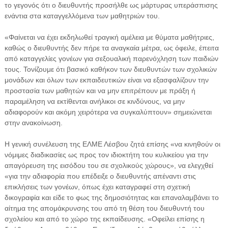
το γεγονός ότι ο διευθυντής προσήλθε ως μάρτυρας υπεράσπισης
ενάντια στα καταγγελλόμενα των μαθητριών του.
«Φαίνεται να έχει εκδηλωθεί τραγική αμέλεια με θύματα μαθήτριες,
καθώς ο διευθυντής δεν πήρε τα αναγκαία μέτρα, ως όφειλε, έπειτα
από καταγγελίες γονέων για σεξουαλική παρενόχληση των παιδιών
τους. Τονίζουμε ότι βασικό καθήκον των διευθυντών των σχολικών
μονάδων και όλων των εκπαιδευτικών είναι να εξασφαλίζουν την
προστασία των μαθητών και να μην επιτρέπουν με πράξη ή
παραμέληση να εκτίθενται ανήλικοι σε κινδύνους, να μην
αδιαφορούν και ακόμη χειρότερα να συγκαλύπτουν» σημειώνεται
στην ανακοίνωση.
Η γενική συνέλευση της ΕΛΜΕ Λέσβου ζητά επίσης «να κινηθούν οι
νόμιμες διαδικασίες ως προς τον ιδιοκτήτη του κυλικείου για την
απαγόρευση της εισόδου του σε σχολικούς χώρους», να ελεγχθεί
«για την αδιαφορία που επέδειξε ο διευθυντής απέναντι στις
επικλήσεις των γονέων, όπως έχει καταγραφεί στη σχετική
δικογραφία και είδε το φως της δημοσιότητας και επαναλαμβάνει το
αίτημα της απομάκρυνσης του από τη θέση του διευθυντή του
σχολείου και από το χώρο της εκπαίδευσης. «Οφείλει επίσης η