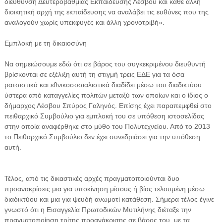
διεύθυνση Δευτεροβάθμιας Εκπαίδευσης Λέσβου και κάθε άλλη
διοικητική αρχή της εκπαίδευσης να αναλάβει τις ευθύνες που της
αναλογούν χωρίς υπεκφυγές και άλλη χρονοτριβή».
Εμπλοκή με τη δικαιοσύνη
Να σημειώσουμε εδώ ότι σε βάρος του συγκεκριμένου διευθυντή
βρίσκονται σε εξέλιξη αυτή τη στιγμή τρεις ΕΔΕ για τα όσα
ρατσιστικά και εθνικοσοσιαλιστικά διαδίδει μέσω του διαδικτύου
ύστερα από καταγγελίες πολιτών μεταξύ των οποίων και ο ίδιος ο
δήμαρχος Λέσβου Σπύρος Γαληνός. Επίσης έχει παραπεμφθεί στο
πειθαρχικό Συμβούλιο για εμπλοκή του σε υπόθεση ιστοσελίδας
στην οποία αναφέρθηκε στο μύθο του Πολυτεχνείου. Από το 2013
το Πειθαρχικό Συμβούλιο δεν έχει συνεδριάσει για την υπόθεση
αυτή.
Τέλος, από τις δικαστικές αρχές πραγματοποιούνται δυο
προανακρίσεις μια για υποκίνηση μίσους ή βίας τελουμένη μέσω
διαδικτύου και μια για ψευδή ανωμοτί κατάθεση. Σήμερα τέλος έγινε
γνωστό ότι η Εισαγγελία Πρωτοδικών Μυτιλήνης διέταξε την
πραγματοποίηση τρίτης προανάκρισης σε βάρος του, με τα