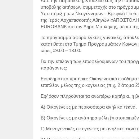
Από την Παρασκευή, 3 Ιουλίου έως την Παρασκ
υποβολής αιτήσεων συμμετοχής στο πρόγραμμα
Υποστήριξη των Νεογέννητων - Βρεφικά Πακέτα
της Ιεράς Αρχιεπισκοπής Αθηνών «ΑΠΟΣΤΟΛΗ»,
EUROBANK και τον Δήμο Μυτιλήνης, μέσω της 
Το πρόγραμμα αφορά έγκυες γυναίκες, αποκλεισ
κατατίθεται στο Τμήμα Προγραμμάτων Κοινωνική
ώρες 09:00 – 13:00.
Για την επιλογή των επωφελούμενων του προγρ
παράγοντες:
Εισοδηματικά κριτήρια: Οικογενειακό εισόδημα 
επιπλέον μέλος της οικογένειας (π.χ. 2 άτομα 2
Εφ’ όσον πληρούνται τα ανωτέρω κριτήρια, η βο
Α) Οικογένειες με περισσότερα ανήλικα τέκνα.
Β) Οικογένειες με ανάπηρα μέλη (πιστοποιημέ
Γ) Μονογονεϊκές οικογένειες με ανήλικα τέκνα