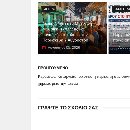
ΑΓΟΡΆ
ΚΑΤΑΓΓΕΛ
Λευκή Νύχτα στη Μυτιλήνη:
Καταγγελί
Μουσική, εκπλήξεις και
πολύωρες
μοναδικές εκπτώσεις την
Πυργί: «
Παρασκευή 7 Αυγούστου
πάνω απ
Αύγουστος 05, 2026
Αύγουσ
ΠΡΟΗΓΟΥΜΕΝΟ
Κεραμέως: Καταργείται οριστικά η περικοπή στις συντ
χηρείας μετά την τριετία
ΓΡΑΨΤΕ ΤΟ ΣΧΟΛΙΟ ΣΑΣ