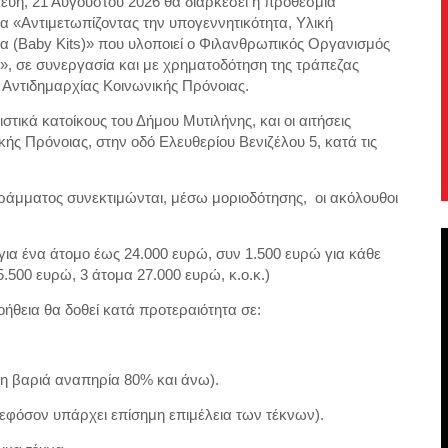
ευή, 21 Αυγούστου 2026 θα διαρκέσει η προθεσμία
 «Αντιμετωπίζοντας την υπογεννητικότητα, Υλική
 (Baby Kits)» που υλοποιεί ο Φιλανθρωπικός Οργανισμός
 σε συνεργασία και με χρηματοδότηση της τράπεζας
Αντιδημαρχίας Κοινωνικής Πρόνοιας.
τικά κατοίκους του Δήμου Μυτιλήνης, και οι αιτήσεις
ς Πρόνοιας, στην οδό Ελευθερίου Βενιζέλου 5, κατά τις
άμματος συνεκτιμώνται, μέσω μοριοδότησης, οι ακόλουθοι
για ένα άτομο έως 24.000 ευρώ, συν 1.500 ευρώ για κάθε
5.500 ευρώ, 3 άτομα 27.000 ευρώ, κ.ο.κ.)
ήθεια θα δοθεί κατά προτεραιότητα σε:
νη βαριά αναπηρία 80% και άνω).
 (εφόσον υπάρχει επίσημη επιμέλεια των τέκνων).