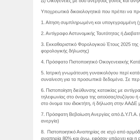
Δ) Οικογένειες με δύο άνεργους γονείς και ανή
Υποχρεωτικά δικαιολογητικά που πρέπει να πρ
1. Αίτηση συμπληρωμένη και υπογεγραμμένη (χ
2. Αντίγραφο Αστυνομικής Ταυτότητας ή Διαβατη
3. Εκκαθαριστικό Φορολογικού Έτους 2025 της 
φορολογικής δήλωσης)
4. Πρόσφατο Πιστοποιητικό Οικογενειακής Κατ
5. Ιατρική γνωμάτευση γυναικολόγου περί κατά
συναίνεση για τα προσωπικά δεδομένα. Σε περί
6. Πιστοποίηση διεύθυνσης κατοικίας με αντίγ
τηλεφωνίας στο όνομα της αιτούσας/συζύγου ή 
στο όνομα του ιδιοκτήτη, ή δήλωση στην ΑΑΔΕ μ
7. Πρόσφατη Βεβαίωση Ανεργίας από Δ.Υ.Π.Α. 
ανεργία)
8. Πιστοποιητικό Αναπηρίας σε ισχύ από αρμόδι
αναπηρία 80% και άνω, εφόσον υπάρχει και η α