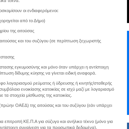
λικα τέκνα.
οσκομίσουν οι ενδιαφερόμενοι:
ορηγείται από το Δήμο)
ρίου της αιτούσας
αιτούσας και του συζύγου (σε περίπτωση ξεχωριστής
άστασης
στασης εγκυμοσύνης και μόνο όταν υπάρχει η αντίστοιχη
πτωση δίδυμης κύησης να γίνεται ειδική αναφορά.
ραφο λογαριασμού ρεύματος ή ύδρευσης ή κινητής/σταθερής
συμβόλαιο ενοικίασης κατοικίας σε ισχύ μαζί με λογαριασμό
ε τα στοιχεία μίσθωσης της κατοικίας.
(πρώην ΟΑΕΔ) της αιτούσας και του συζύγου (εάν υπάρχει
α επιτροπή ΚΕ.Π.Α για σύζυγο και ανήλικο τέκνο (μόνο για
ντίστοιχη συναίνεση για τα προσωπικά δεδομένα).