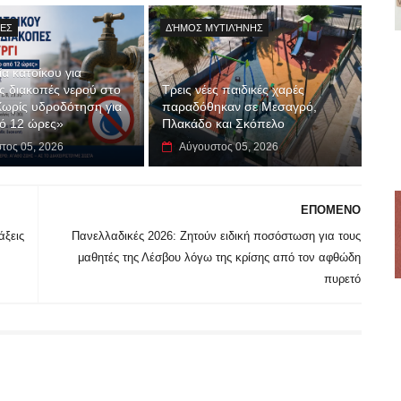
ΊΕΣ
ΔΉΜΟΣ ΜΥΤΙΛΉΝΗΣ
α κατοίκου για
 διακοπές νερού στο
Τρεις νέες παιδικές χαρές
Χωρίς υδροδότηση για
παραδόθηκαν σε Μεσαγρό,
ό 12 ώρες»
Πλακάδο και Σκόπελο
τος 05, 2026
Αύγουστος 05, 2026
ΕΠΟΜΕΝΟ
άξεις
Πανελλαδικές 2026: Ζητούν ειδική ποσόστωση για τους
μαθητές της Λέσβου λόγω της κρίσης από τον αφθώδη
πυρετό