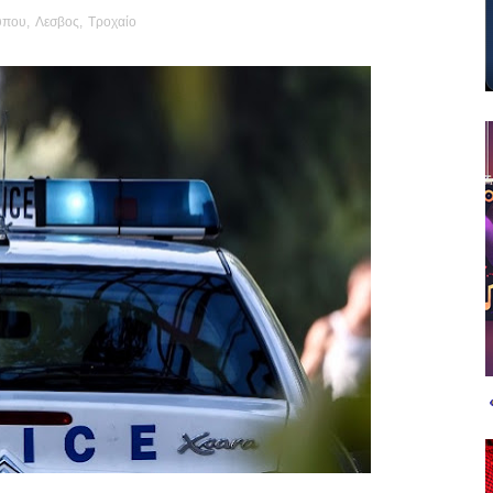
ύπου
,
Λεσβος
,
Τροχαίο