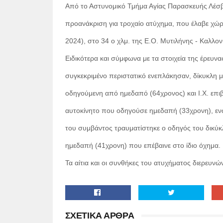
Από το Αστυνομικό Τμήμα Αγίας Παρασκευής Λέσβο
προανάκριση για τροχαίο ατύχημα, που έλαβε χώρ
2024), στο 34 ο χλμ. της Ε.Ο. Μυτιλήνης - Καλλο
Ειδικότερα και σύμφωνα με τα στοιχεία της έρευνα
συγκεκριμένο περιστατικό ενεπλάκησαν, δίκυκλη μ
οδηγούμενη από ημεδαπό (64χρονος) και Ι.Χ. επιβ
αυτοκίνητο που οδηγούσε ημεδαπή (33χρονη), εν
του συμβάντος τραυματίστηκε ο οδηγός του δικύκ
ημεδαπή (41χρονη) που επέβαινε στο ίδιο όχημα.
Τα αίτια και οι συνθήκες του ατυχήματος διερευνών
ΣΧΕΤΙΚΑ ΑΡΘΡΑ