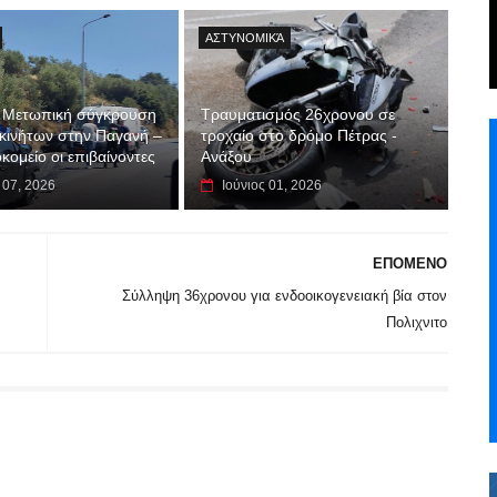
ΑΣΤΥΝΟΜΙΚΆ
 Μετωπική σύγκρουση
Τραυματισμός 26χρονου σε
κινήτων στην Παγανή –
τροχαίο στο δρόμο Πέτρας -
κομείο οι επιβαίνοντες
Ανάξου
 07, 2026
Ιούνιος 01, 2026
ΕΠΟΜΕΝΟ
Σύλληψη 36χρονου για ενδοοικογενειακή βία στον
Πολιχνιτο