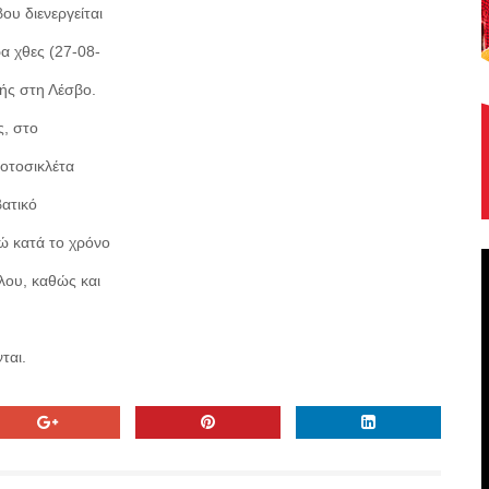
υ διενεργείται
α χθες (27-08-
νής στη Λέσβο.
ς, στο
οτοσικλέτα
ατικό
ώ κατά το χρόνο
λου, καθώς και
ται.