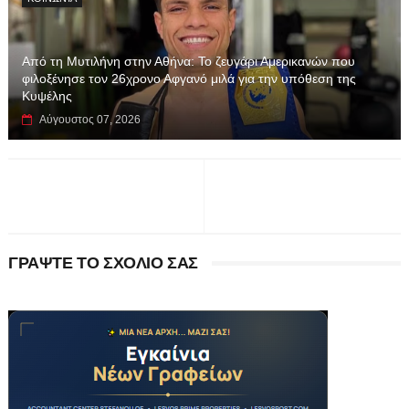
Από τη Μυτιλήνη στην Αθήνα: Το ζευγάρι Αμερικανών που
φιλοξένησε τον 26χρονο Αφγανό μιλά για την υπόθεση της
Κυψέλης
Αύγουστος 07, 2026
ΓΡΑΨΤΕ ΤΟ ΣΧΟΛΙΟ ΣΑΣ