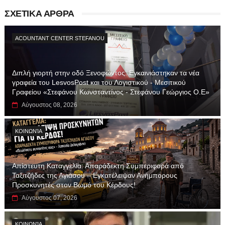
ΣΧΕΤΙΚΑ ΑΡΘΡΑ
ACOUNTANT CENTER STEFANOU
Διπλή γιορτή στην οδό Ξενοφώντος: Εγκαινιάστηκαν τα νέα
γραφεία του LesvosPost και του Λογιστικού - Μεσιτικού
Γραφείου «Στεφάνου Κωνσταντίνος - Στεφάνου Γεώργιος Ο.Ε»
Αύγουστος 08, 2026
ΚΟΙΝΩΝΊΑ
Απίστευτη Καταγγελία: Απαράδεκτη Συμπεριφορά από
Ταξιτζήδες της Αγιάσου – Εγκατέλειψαν Ανήμπορους
Προσκυνητές στον Βωμό του Κέρδους!
Αύγουστος 07, 2026
ΚΟΙΝΩΝΊΑ