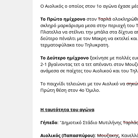
Ο Αιολικός ο οποίος στον 1ο αγώνα έχασε μέ
Το Πρώτο ημίχρονο
 στον 
Ταρλά
 ολοκληρώθη
σκληρό μαρκάρισμα μεσα στην περιοχή του Τη
Πλατελλα να στέλνει την μπάλα στα δίχτυα από
δεύτερο πέναλτι με τον Μακρη να εκτελεί και
τερματοφύλακα του Τηλυκρατη.
Το Δεύτερο ημίχρονο
 ξεκίνησε με πολλές ευ
2-1 βγαίνοντας τετ α τετ απέναντι στον Μουζά
ανάμεσα σε παίχτες του Αιολικού και του Τηλ
Το παιχνίδι τελειώνει με τον Αιολικό να 
σηκώ
Πρώτη θέση στον 4ο Όμιλο.
Η ταυτότητα του αγώνα
Γήπεδο
: "Δημοτικό Στάδιο Μυτιλήνης 
Ταρλά
Αιολικός
 (Παπασπύρου)
: 
Μουζακης
, Κανελλ