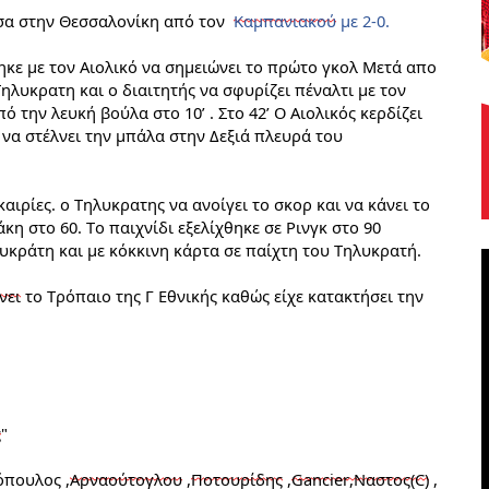
σα στην 
Θεσσαλονίκη
 από τον 
Καμπανιακού
 με 2-0.
κε με τον Αιολικό να σημειώνει το πρώτο γκολ Μετά απο 
λυκρατη και ο διαιτητής να σφυρίζει πέναλτι με τον 
 την λευκή βούλα στο 10’ . Στο 42’ Ο Αιολικός κερδίζει 
 να στέλνει την μπάλα στην Δεξιά πλευρά του 
καιρίες. ο Τηλυκρατης να ανοίγει το σκορ και να κάνει το 
κη στο 60. Το παιχνίδι εξελίχθηκε σε Ρινγκ στο 90 
υκράτη και με κόκκινη κάρτα σε παίχτη του Τηλυκρατή. 
νει
 το Τρόπαιο της Γ 
Εθνικής
καθώς
 είχε κατακτήσει την 
ς
"
όπουλος ,
Αρναούτογλου
 ,
Ποτουρίδης
 ,
Gancier,Ναστος(C)
 , 