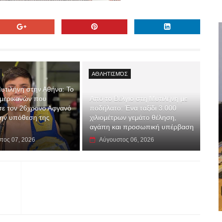
ΑΘΛΗΤΙΣΜΌΣ
υτιλήνη στην Αθήνα: Το
Αμερικανών που
Από το Βέλγιο στη Μυτιλήνη με
σε τον 26χρονο Αφγανό
ποδήλατο: Ένα ταξίδι 3.000
 την υπόθεση της
χιλιομέτρων γεμάτο θέληση,
αγάπη και προσωπική υπέρβαση
τος 07, 2026
Αύγουστος 06, 2026