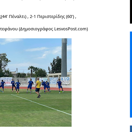
(44’ Π
έναλτι
) , 2-1 Περιστερίδης (60’) , 
Στεφάνου (Δημοσιογράφος LesvosPost.com)