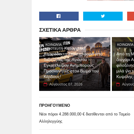
ΣΧΕΤΙΚΑ ΑΡΘΡΑ
ΚΟΙΝΩΝΊΑ
ΚΟΙΝΩΝΊΑ
Απίστευτη Καταγγελία:
Απαράδεκτη Συμπεριφορά από
Από τη Μ
Ταξιτζήδες της Αγιάσου –
ζευγάρι 
Εγκατέλειψαν Ανήμπορους
φιλοξένη
Προσκυνητές στον Βωμό του
μιλά για
Κέρδους!
Κυψέλης
Αύγουστος 07, 2026
Αύγουσ
ΠΡΟΗΓΟΥΜΕΝΟ
Νέοι πόροι 4.288.000,00 € διατίθενται από το Ταμείο
Αλληλεγγύης