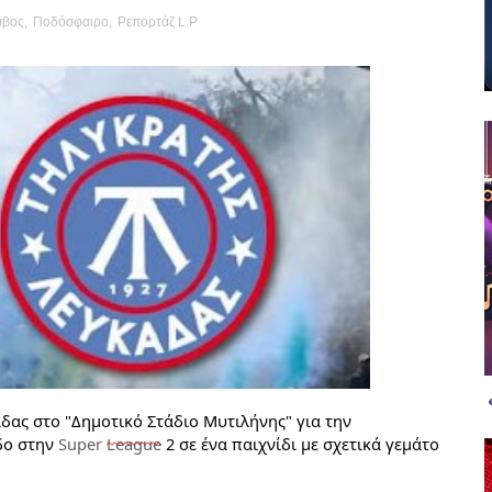
σβος
,
Ποδόσφαιρο
,
Ρεπορτάζ L.P
άδας
 στο "Δημοτικό Στάδιο Μυτιλήνης" για την 
δο στην 
Super 
League
 2 σε ένα παιχνίδι με σχετικά γεμάτο 