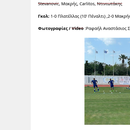
Stevanovic
, Μακρής, Carlitos
, 
Ντινιωτάκης
Γκολ:
 1-0 Πλατέλλας
 (10’ Π
έναλτι
) ,2-0 Μακρής
Φωτογραφίες / 
Video
:Ραφαήλ Αναστάσιος 