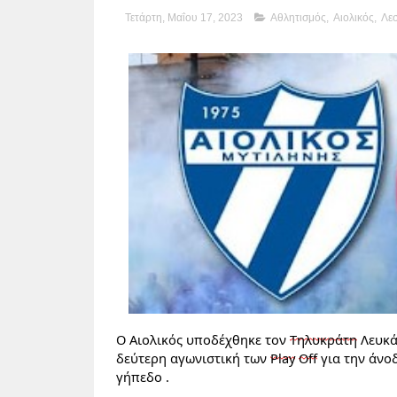
Τετάρτη, Μαΐου 17, 2023
Αθλητισμός
,
Αιολικός
,
Λε
Ο Αιολικός υποδέχθηκε τον 
Τηλυκράτη
 Λευκ
δεύτερη
 αγωνιστική των 
Play
Off
 για την άνο
γήπεδο .