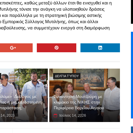
 επισκέπτες, καθώς μεταξύ άλλων έτσι θα ενισχυθεί και η 
τιλήνης τόνισε την ανάγκη να υλοποιηθούν δράσεις 
 και παράλληλα με τη στρατηγική βιώσιμης αστικής 
ο Εμπορικός Σύλλογος Μυτιλήνης, όπως και άλλοι 
 διαβούλευσης, να συμμετέχουν ενεργά στη διαμόρφωση 
ΔΕΛΤΊΑ ΤΎΠΟΥ
λάμε»: Διάλογος με
Συνάντηση Μουτζούρη με
ίτες ή μια καλοστημένη
κλιμάκιο της ΝΙΚΗΣ στην
 παράσταση;
Περιφέρεια Βορείου Αιγαίου
 14, 2026
Ιούλιος 14, 2026