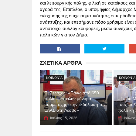
και λειτουργικής πόλης, φιλική σε κατοίκους και
αγορά της. Επιπλέον, ο υποψήφιος Δήμαρχος Μυ
ενίσχυσης της επιχειρηματικότητας επιπρόσθετα
ανάπτυξης, και επεσήμανε πόσο χρήσιμο είναι 
αντίστοιχοι συλλογικοί φορείς, μέσω συνεχούς
πολιτικών για τον Δήμο.
ΣΧΕΤΙΚΑ ΑΡΘΡΑ
ΚΟΙΝΩΝΊΑ
ΚΟΙΝΩΝΊΑ
Π. Σελάχας: «Πάνω από 650
πολίτες έστειλαν μήνυμα
«Τώρα Μι
συμμετοχής στην εκδήλωση της
τους πολ
ΕΛΑΣ στη Λέσβο»
πολιτική
Ιούλιος 15, 2026
Ιούλιος