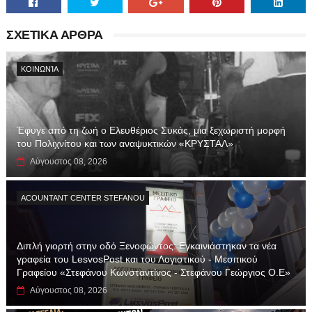
ΣΧΕΤΙΚΑ ΑΡΘΡΑ
ΚΟΙΝΩΝΊΑ
Έφυγε από τη ζωή ο Ελευθέριος Συκάς, μια ξεχωριστή μορφή
του Πολιχνίτου και των αναψυκτικών «ΚΡΥΣΤΑΛ»
Αύγουστος 08, 2026
ACOUNTANT CENTER STEFANOU
Διπλή γιορτή στην οδό Ξενοφώντος: Εγκαινιάστηκαν τα νέα
γραφεία του LesvosPost και του Λογιστικού - Μεσιτικού
Γραφείου «Στεφάνου Κωνσταντίνος - Στεφάνου Γεώργιος Ο.Ε»
Αύγουστος 08, 2026