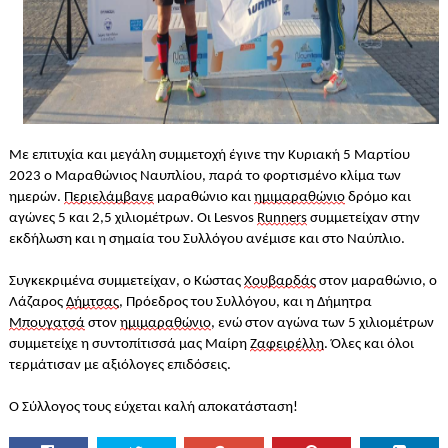
Με επιτυχία και μεγάλη συμμετοχή έγινε την Κυριακή 5 Μαρτίου 
2023 ο Μαραθώνιος Ναυπλίου, παρά το φορτισμένο κλίμα των 
ημερών. 
Περιελάμβανε
 μαραθώνιο και 
ημιμαραθώνιο
 δρόμο και 
αγώνες 5 και 2,5 χιλιομέτρων. Οι Lesvos 
Runners
 συμμετείχαν στην 
εκδήλωση και η σημαία του Συλλόγου ανέμισε και στο Ναύπλιο.
Συγκεκριμένα συμμετείχαν, ο Κώστας 
Χουβαρδάς
 στον μαραθώνιο, ο 
Λάζαρος 
Δήμτσας
, Πρόεδρος του Συλλόγου, και η Δήμητρα 
Μπουγατσά
 στον 
ημιμαραθώνιο
, ενώ στον αγώνα των 5 χιλιομέτρων 
συμμετείχε η συντοπίτισσά μας Μαίρη 
Ζαφειρέλλη
. Όλες και όλοι 
τερμάτισαν με αξιόλογες επιδόσεις.
Ο Σύλλογος τους εύχεται καλή αποκατάσταση!