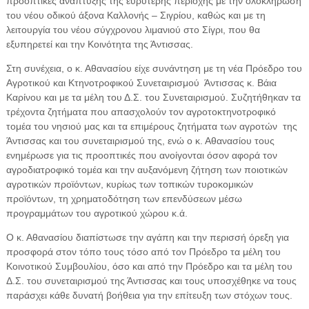
προοπτικές ανάπτυξης της ευρύτερης περιοχής με την ολοκλήρωση
του νέου οδικού άξονα Καλλονής – Σιγρίου, καθώς και με τη
λειτουργία του νέου σύγχρονου λιμανιού στο Σίγρι, που θα
εξυπηρετεί και την Κοινότητα της Άντισσας.
Στη συνέχεια, ο κ. Αθανασίου είχε συνάντηση με τη νέα Πρόεδρο του
Αγροτικού και Κτηνοτροφικού Συνεταιρισμού Άντισσας κ. Βάια
Καρίνου και με τα μέλη του Δ.Σ. του Συνεταιρισμού. Συζητήθηκαν τα
τρέχοντα ζητήματα που απασχολούν τον αγροτοκτηνοτροφικό
τομέα του νησιού μας και τα επιμέρους ζητήματα των αγροτών της
Άντισσας και του συνεταιρισμού της, ενώ ο κ. Αθανασίου τους
ενημέρωσε για τις προοπτικές που ανοίγονται όσον αφορά τον
αγροδιατροφικό τομέα και την αυξανόμενη ζήτηση των ποιοτικών
αγροτικών προϊόντων, κυρίως των τοπικών τυροκομικών
προϊόντων, τη χρηματοδότηση των επενδύσεων μέσω
προγραμμάτων του αγροτικού χώρου κ.ά.
Ο κ. Αθανασίου διαπίστωσε την αγάπη και την περισσή όρεξη για
προσφορά στον τόπο τους τόσο από τον Πρόεδρο τα μέλη του
Κοινοτικού Συμβουλίου, όσο και από την Πρόεδρο και τα μέλη του
Δ.Σ. του συνεταιρισμού της Άντισσας και τους υποσχέθηκε να τους
παράσχει κάθε δυνατή βοήθεια για την επίτευξη των στόχων τους.