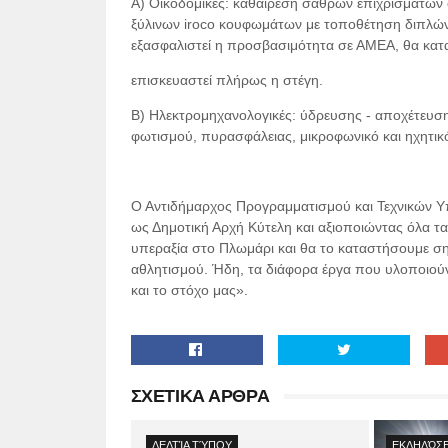
Α) Οικοδομικές: καθαίρεση σαθρών επιχρισμάτων 
ξύλινων iroco κουφωμάτων με τοποθέτηση διπλών
εξασφαλιστεί η προσβασιμότητα σε ΑΜΕΑ, θα κατ
επισκευαστεί πλήρως η στέγη.
Β) Ηλεκτρομηχανολογικές: ύδρευσης - αποχέτευση
φωτισμού, πυρασφάλειας, μικροφωνικό και ηχητικ
Ο Αντιδήμαρχος Προγραμματισμού και Τεχνικών Υπ
ως Δημοτική Αρχή Κύτελη και αξιοποιώντας όλα τ
υπεραξία στο Πλωμάρι και θα το καταστήσουμε σημ
αθλητισμού. Ήδη, τα διάφορα έργα που υλοποιούν
και το στόχο μας».
ΣΧΕΤΙΚΑ ΑΡΘΡΑ
ΔΕΛΤΊΑ ΤΎΠΟΥ
ΕΚΔΗΛΏΣΕ