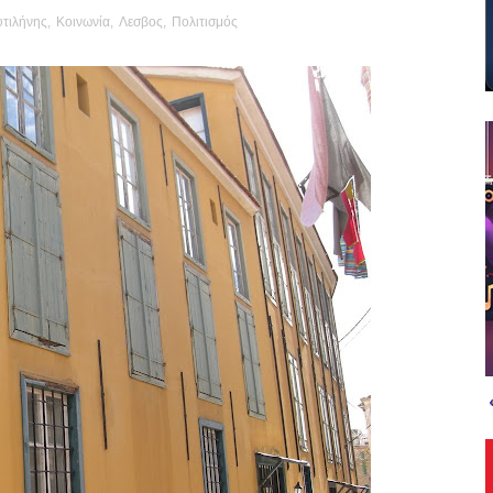
τιλήνης
,
Κοινωνία
,
Λεσβος
,
Πολιτισμός