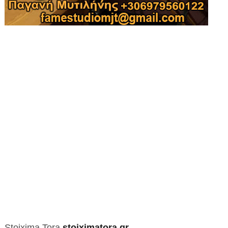
Stoixima Tora
stoiximatora.gr