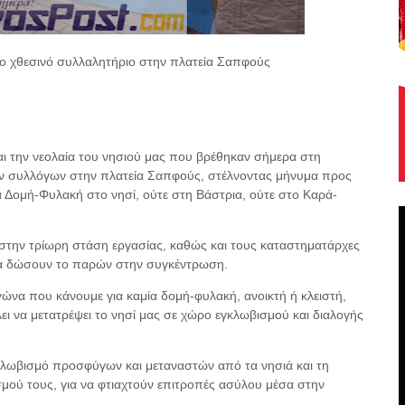
το χθεσινό συλλαλητήριο στην πλατεία Σαπφούς
 και την νεολαία του νησιού μας που βρέθηκαν σήμερα στη
ν συλλόγων στην πλατεία Σαπφούς, στέλνοντας μήνυμα προς
α Δομή-Φυλακή στο νησί, ούτε στη Βάστρια, ούτε στο Καρά-
 στην τρίωρη στάση εργασίας, καθώς και τους καταστηματάρχες
 να δώσουν το παρών στην συγκέντρωση.
γώνα που κάνουμε για καμία δομή-φυλακή, ανοικτή ή κλειστή,
λει να μετατρέψει το νησί μας σε χώρο εγκλωβισμού και διαλογής
γκλωβισμό προσφύγων και μεταναστών από τα νησιά και τη
σμού τους, για να φτιαχτούν επιτροπές ασύλου μέσα στην