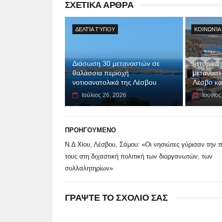
ΣΧΕΤΙΚΑ ΑΡΘΡΑ
ΔΕΛΤΊΑ ΤΎΠΟΥ
ΚΟΙΝΩΝΊΑ
Διάσωση 30 μεταναστών σε
Ιστορικά
θαλάσσια περιοχή
μεταναστ
νοτιοανατολικά της Λέσβου
Λέσβο κα
Ιούλιος 26, 2026
Ιούνιος
ΠΡΟΗΓΟΥΜΕΝΟ
Ν.Δ Χίου, Λέσβου, Σάμου: «Οι νησιώτες γύρισαν την 
τους στη διχαστική πολιτική των διοργανωτών, των
συλλαλητηρίων»
ΓΡΑΨΤΕ ΤΟ ΣΧΟΛΙΟ ΣΑΣ