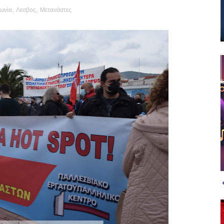
ωνία
,
Λεσβος
,
Μετανάστες