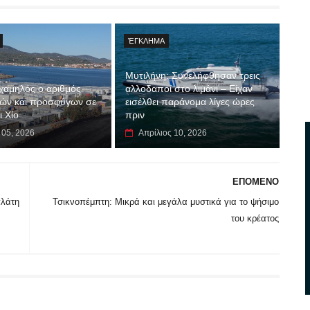
ΈΓΚΛΗΜΑ
Μυτιλήνη: Συνελήφθησαν τρεις
 χαμηλός ο αριθμός
αλλοδαποί στο λιμάνι – Είχαν
ών και προσφύγων σε
εισέλθει παράνομα λίγες ώρες
ι Χίο
πριν
 05, 2026
Απρίλιος 10, 2026
ΕΠΟΜΕΝΟ
πλάτη
Τσικνοπέμπτη: Μικρά και μεγάλα μυστικά για το ψήσιμο
του κρέατος