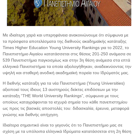
Με ιδιαίτερη χαρά και υπερηφάνεια ανακοινώνουμε ότι σύμφωνα με
τα πρόσφατα αποτελέσματα της διεθνούς ακαδημαϊκής κατάταξης
Times Higher Education Young University Rankings για το 2022, το
Πανεπιστήμιο Αιγαίου κατατάσσεται στις θέσεις 201-250 ανάμεσα σε
539 Πανεπιστήμια παγκοσμίως και στην 3η θέση ανάμεσα στα επτά
ελληνικά Πανεπιστήμια τα οποία αξιολογήθηκαν, αναδεικνύοντας την
υψηλή και σταθερή ανοδική ακαδημαϊκή πορεία του Ιδρύματός μας.
Η διεθνής κατάταξη για τα νέα Πανεπιστήμια (Young Universities)
αξιοποιεί τους ίδιους 13 αυστηρούς δείκτες επιδόσεων με την
κατάταξη “ΤΗΕ World University Rankings”, σύμφωνα με τους
οποίους καταγράφονται τα ισχυρά σημεία του κάθε πανεπιστημίου
ως προς τις βασικές αποστολές του: διδασκαλία, έρευνα, μεταφορά
γνώσης και διεθνής απήχηση.
Ιδιαίτερα σημαντικό είναι το γεγονός ότι το Πανεπιστήμιο μας σε
σχέση με τα υπόλοιπα ελληνικά Ιδρύματα κατατάσσεται στη 2η θέση