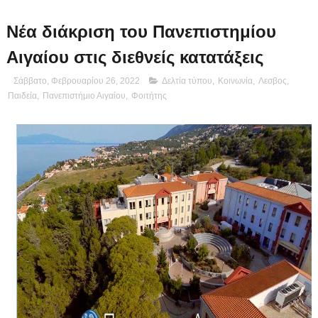
Νέα διάκριση του Πανεπιστημίου
Αιγαίου στις διεθνείς κατατάξεις
Σάββατο, Φεβρουαρίου 26, 2022
Δελτία τύπου
,
Κοινωνία
,
Λεσβος
,
Παιδεία
,
Πανεπιστήμιο Αιγαίου
,
Φοιτήτης