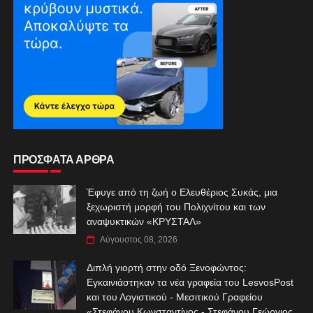
ΠΡΟΣΦΑΤΑ ΑΡΘΡΑ
Έφυγε από τη ζωή ο Ελευθέριος Συκάς, μια
ξεχωριστή μορφή του Πολιχνίτου και των
αναψυκτικών «ΚΡΥΣΤΑΛ»
Αύγουστος 08, 2026
Διπλή γιορτή στην οδό Ξενοφώντος:
Εγκαινιάστηκαν τα νέα γραφεία του LesvosPost
και του Λογιστικού - Μεσιτικού Γραφείου
«Στεφάνου Κωνσταντίνος - Στεφάνου Γεώργιος