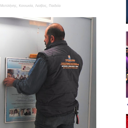
 Μυτιλήνης
,
Κοινωνία
,
Λεσβος
,
Παιδεία