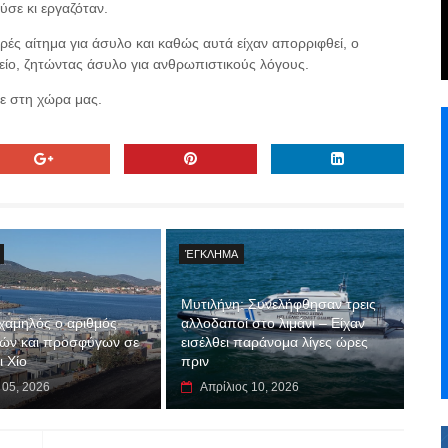
ύσε κι εργαζόταν.
ρές αίτημα για άσυλο και καθώς αυτά είχαν απορριφθεί, ο
είο, ζητώντας άσυλο για ανθρωπιστικούς λόγους.
νε στη χώρα μας.
ΈΓΚΛΗΜΑ
Μυτιλήνη: Συνελήφθησαν τρεις
 χαμηλός ο αριθμός
αλλοδαποί στο λιμάνι – Είχαν
ών και προσφύγων σε
εισέλθει παράνομα λίγες ώρες
ι Χίο
πριν
 05, 2026
Απρίλιος 10, 2026