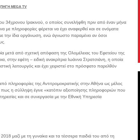
ΠΗΓΗ
MEGA
TV
του 34χρονου Ιρακινού, ο οποίος συνελήφθη πριν από έναν μήνα
α με πληροφορίες φέρεται να έχει αναφερθεί και σε ονόματα
 την ίδια οργάνωση, ενώ άγνωστο παραμένει αν όσοι
υς.
α μετά από σχετική απόφαση της Ολομέλειας του Εφετείου της
ια, στην εφέτη – ειδική ανακρίτρια Ιωάννα Στρατσιάνη, η οποία
στική λειτουργός και έχει χειριστεί στο πρόσφατο παρελθόν
από πληροφορίες της Αντιτρομοκρατικής στην Αθήνα ως μέλος
ε πως η σύλληψη έγινε «κατόπιν αξιοποίησης πληροφοριών που
ρεσίες και σε συνεργασία με την Εθνική Υπηρεσία
2018 μαζί με τη γυναίκα και τα τέσσερα παιδιά του από τη