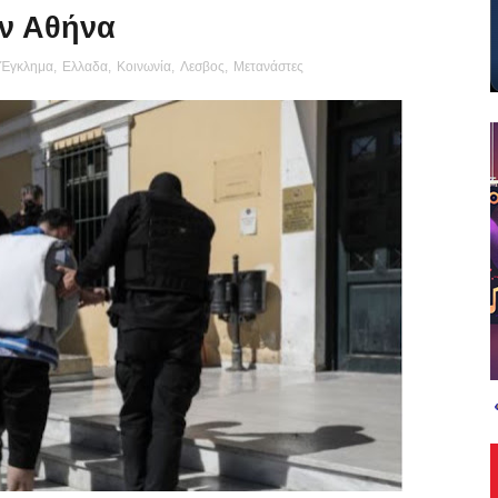
ν Αθήνα
Έγκλημα
,
Ελλαδα
,
Κοινωνία
,
Λεσβος
,
Μετανάστες