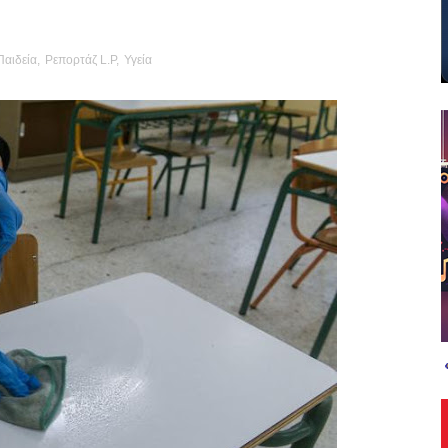
Παιδεία
,
Ρεπορτάζ L.P
,
Υγεία