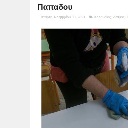
Παπαδου
Τετάρτη, Νοεμβρίου 03, 2021
Κορονοϊος
,
Λεσβος
,