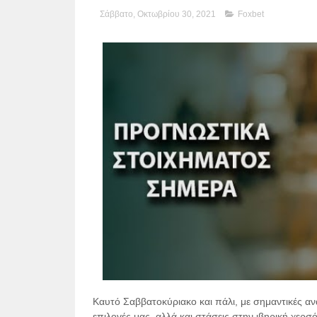
Σάββατο, Οκτωβρίου 30, 2021
Foxbet
Καυτό Σαββατοκύριακο και πάλι, με σημαντικές αν
επιλογές μας, αλλά και στάσεις στην ιβηρική χερσ