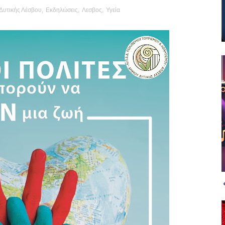
Δυτικής Λέσβου
,
Εκδηλώσεις
,
Λεσβος
,
Υγεία