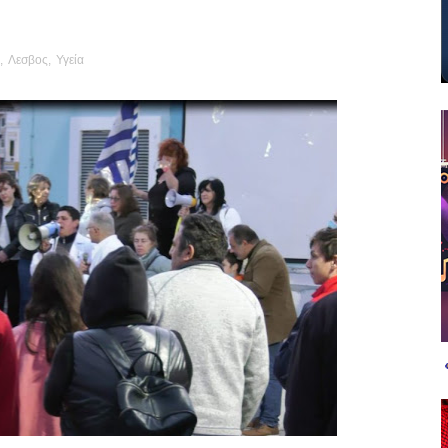
,
Λεσβος
,
Υγεία