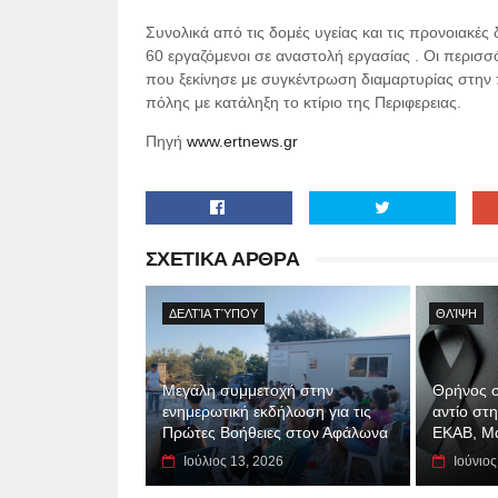
Συνολικά από τις δομές υγείας και τις προνοιακές
60 εργαζόμενοι σε αναστολή εργασίας . Οι περισσ
που ξεκίνησε με συγκέντρωση διαμαρτυρίας στην
πόλης με κατάληξη το κτίριο της Περιφερειας.
Πηγή
www.ertnews.gr
ΣΧΕΤΙΚΑ ΑΡΘΡΑ
ΔΕΛΤΊΑ ΤΎΠΟΥ
ΘΛΊΨΗ
Μεγάλη συμμετοχή στην
Θρήνος σ
ενημερωτική εκδήλωση για τις
αντίο στ
Πρώτες Βοήθειες στον Αφάλωνα
ΕΚΑΒ, Μ
Ιούλιος 13, 2026
Ιούνιος