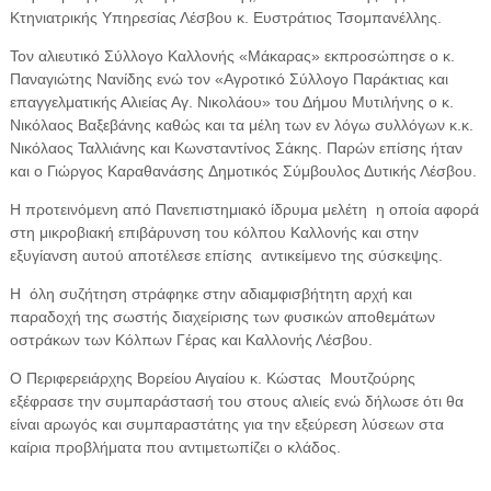
Κτηνιατρικής Υπηρεσίας Λέσβου κ. Ευστράτιος Τσομπανέλλης.
Τον αλιευτικό Σύλλογο Καλλονής «Μάκαρας» εκπροσώπησε ο κ.
Παναγιώτης Νανίδης ενώ τον «Αγροτικό Σύλλογο Παράκτιας και
επαγγελματικής Αλιείας Αγ. Νικολάου» του Δήμου Μυτιλήνης ο κ.
Νικόλαος Βαξεβάνης καθώς και τα μέλη των εν λόγω συλλόγων κ.κ.
Νικόλαος Ταλλιάνης και Κωνσταντίνος Σάκης. Παρών επίσης ήταν
και ο Γιώργος Καραθανάσης Δημοτικός Σύμβουλος Δυτικής Λέσβου.
Η προτεινόμενη από Πανεπιστημιακό ίδρυμα μελέτη η οποία αφορά
στη μικροβιακή επιβάρυνση του κόλπου Καλλονής και στην
εξυγίανση αυτού αποτέλεσε επίσης αντικείμενο της σύσκεψης.
Η όλη συζήτηση στράφηκε στην αδιαμφισβήτητη αρχή και
παραδοχή της σωστής διαχείρισης των φυσικών αποθεμάτων
οστράκων των Κόλπων Γέρας και Καλλονής Λέσβου.
Ο Περιφερειάρχης Βορείου Αιγαίου κ. Κώστας Μουτζούρης
εξέφρασε την συμπαράστασή του στους αλιείς ενώ δήλωσε ότι θα
είναι αρωγός και συμπαραστάτης για την εξεύρεση λύσεων στα
καίρια προβλήματα που αντιμετωπίζει ο κλάδος.