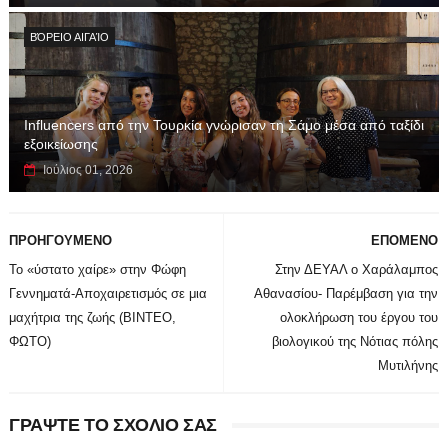
ΒΌΡΕΙΟ ΑΙΓΑΊΟ
Influencers από την Τουρκία γνώρισαν τη Σάμο μέσα από ταξίδι
εξοικείωσης
Ιούλιος 01, 2026
ΠΡΟΗΓΟΥΜΕΝΟ
ΕΠΟΜΕΝΟ
Το «ύστατο χαίρε» στην Φώφη
Στην ΔΕΥΑΛ ο Χαράλαμπος
Γεννηματά-Αποχαιρετισμός σε μια
Αθανασίου- Παρέμβαση για την
μαχήτρια της ζωής (BINTEO,
ολοκλήρωση του έργου του
ΦΩΤΟ)
βιολογικού της Νότιας πόλης
Μυτιλήνης
ΓΡΑΨΤΕ ΤΟ ΣΧΟΛΙΟ ΣΑΣ