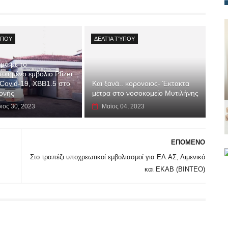
ΎΠΟΥ
ΔΕΛΤΊΑ ΤΎΠΟΥ
μό με το
οιημένο εμβόλιο Pfizer
 Covid-19, XBB1.5 στο
Και ξανά.. κορονοιος- Έκτακτα
ονής
μέτρα στο νοσοκομείο Μυτιλήνης
ιος 30, 2023
Μαϊος 04, 2023
ΕΠΟΜΕΝΟ
Στο τραπέζι υποχρεωτικοί εμβολιασμοί για ΕΛ.ΑΣ, Λιμενικό
και ΕΚΑΒ (ΒΙΝΤΕΟ)