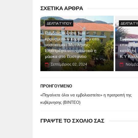
ΣΧΕΤΙΚΑ ΑΡΘΡΑ
ΔΕΛΤΊΑ ΤΎΠΟΥ
ΔΕΛΤΊΑ Τ
Ραγδαία αύξηση των
κρουσμάτων κορονοϊού στο
Eμβολιασ
νοσοκομείο Μυτιλήνης-
επικαιροπ
Επιστρέφει υποχρεωτικά η
κατά της
μάσκα στο Βοστανειο
Κ.Υ Καλλ
Σεπτέμβριος 02, 2024
Νοέμβρ
ΠΡΟΗΓΟΥΜΕΝΟ
«Πηγαίνετε όλοι να εμβολιαστείτε» η προτροπή της
κυβέρνησης (ΒΙΝΤΕΟ)
ΓΡΑΨΤΕ ΤΟ ΣΧΟΛΙΟ ΣΑΣ