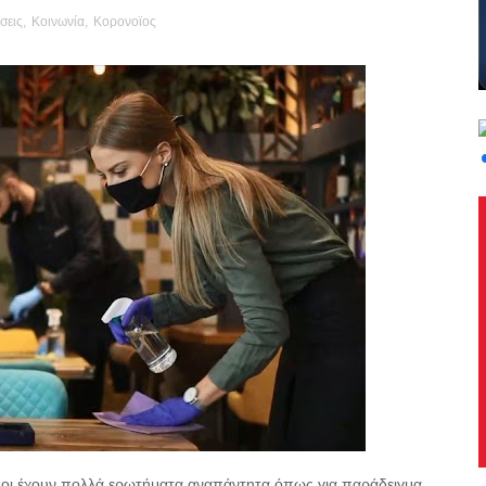
σεις
,
Κοινωνία
,
Κορονοϊος
 όλοι έχουν πολλά ερωτήματα αναπάντητα όπως για παράδειγμα