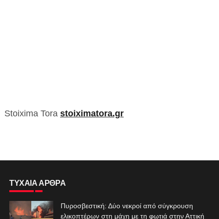
Stoixima Tora
stoiximatora.gr
ΤΥΧΑΙΑ ΑΡΘΡΑ
Πυροσβεστική: Δύο νεκροί από σύγκρουση
ελικοπτέρων στη μάχη με τη φωτιά στην Αττική