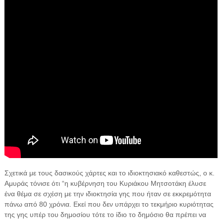
Σχετικά με τους δασικούς χάρτες και το ιδιοκτησιακό καθεστώς, ο κ.
Αμυράς τόνισε ότι “η κυβέρνηση του Κυριάκου Μητσοτάκη έλυσε
ένα θέμα σε σχέση με την ιδιοκτησία γης που ήταν σε εκκρεμότητα
πάνω από 80 χρόνια. Εκεί που δεν υπάρχει το τεκμήριο κυριότητας
της γης υπέρ του δημοσίου τότε το ίδιο το δημόσιο θα πρέπει να