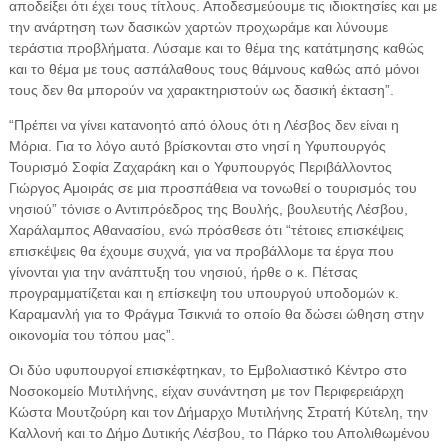
αποδείξει ότι έχει τους τίτλους. Αποδεσμεύουμε τις ιδιοκτησίες και με
την ανάρτηση των δασικών χαρτών προχωράμε και λύνουμε
τεράστια προβλήματα. Λύσαμε και το θέμα της κατάτμησης καθώς
και το θέμα με τους ασπάλαθους τους θάμνους καθώς από μόνοι
τους δεν θα μπορούν να χαρακτηριστούν ως δασική έκταση”.
“Πρέπει να γίνει κατανοητό από όλους ότι η Λέσβος δεν είναι η
Μόρια. Για το λόγο αυτό βρίσκονται στο νησί η Υφυπουργός
Τουρισμό Σοφία Ζαχαράκη και ο Υφυπουργός Περιβάλλοντος
Γιώργος Αμοιράς σε μια προσπάθεια να τονωθεί ο τουρισμός του
νησιού” τόνισε ο Αντιπρόεδρος της Βουλής, βουλευτής Λέσβου,
Χαράλαμπος Αθανασίου, ενώ πρόσθεσε ότι “τέτοιες επισκέψεις
επισκέψεις θα έχουμε συχνά, για να προβάλλομε τα έργα που
γίνονται για την ανάπτυξη του νησιού, ήρθε ο κ. Πέτσας
προγραμματίζεται και η επίσκεψη του υπουργού υποδομών κ.
Καραμανλή για το Φράγμα Τσικνιά το οποίο θα δώσει ώθηση στην
οικονομία του τόπου μας”.
Οι δύο υφυπουργοί επισκέφτηκαν, το Εμβολιαστικό Κέντρο στο
Νοσοκομείο Μυτιλήνης, είχαν συνάντηση με τον Περιφερειάρχη
Κώστα Μουτζούρη και τον Δήμαρχο Μυτιλήνης Στρατή Κύτελη, την
Καλλονή και το Δήμο Δυτικής Λέσβου, το Πάρκο του Απολιθωμένου