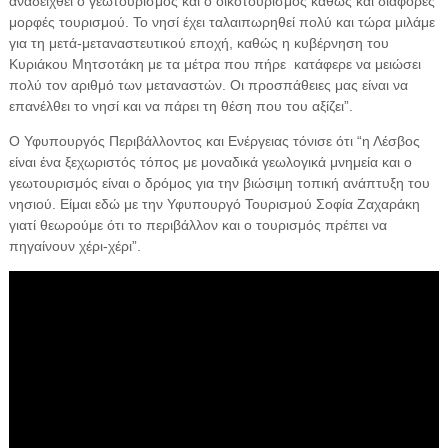
αναδειχθεί ο γεωτουρισμός και ο οικοτουρισμός καθώς και διάφορες
μορφές τουρισμού. Το νησί έχει ταλαιπωρηθεί πολύ και τώρα μιλάμε
για τη μετά-μεταναστευτικού εποχή, καθώς η κυβέρνηση του
Κυριάκου Μητσοτάκη με τα μέτρα που πήρε κατάφερε να μειώσει
πολύ τον αριθμό των μεταναστών. Οι προσπάθειες μας είναι να
επανέλθει το νησί και να πάρει τη θέση που του αξίζει”.
Ο Υφυπουργός Περιβάλλοντος και Ενέργειας τόνισε ότι “η Λέσβος
είναι ένα ξεχωριστός τόπος με μοναδικά γεωλογικά μνημεία και ο
γεωτουρισμός είναι ο δρόμος για την βιώσιμη τοπική ανάπτυξη του
νησιού. Είμαι εδώ με την Υφυπουργό Τουρισμού Σοφία Ζαχαράκη
γιατί θεωρούμε ότι το περιβάλλον και ο τουρισμός πρέπει να
πηγαίνουν χέρι-χέρι”.