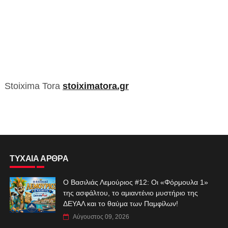
Stoixima Tora
stoiximatora.gr
ΤΥΧΑΙΑ ΑΡΘΡΑ
Ο Βασιλιάς Λεμούριος #12: Οι «Φόρμουλα 1»
της ασφάλτου, το αμιαντένιο μυστήριο της
ΔΕΥΑΛ και το θαύμα των Παμφίλων!
Αύγουστος 09, 2026