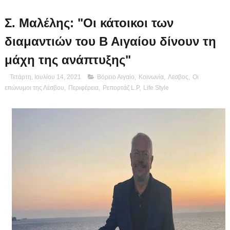
Σ. Μαλέλης: "Οι κάτοικοι των
διαμαντιών του Β Αιγαίου δίνουν τη
μάχη της ανάπτυξης"
Τετάρτη, Ιουλίου 14, 2021
Βόρειο Αιγαίο
,
Κοινωνία
,
Λεσβος
,
Οι
επώνυμοι της Λέσβου
,
Περιφέρεια
,
Ρεπορτάζ L.P
,
Life Style