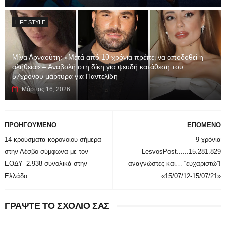
LIFE STYLE
Μίνα Αρναούτη: «Μετά από 10 χρόνια πρέπει να αποδοθεί η
αλήθεια» – Αναβολή στη δίκη για ψευδή κατάθεση του
57χρονου μάρτυρα για Παντελίδη
Μάρτιος 16, 2026
ΠΡΟΗΓΟΥΜΕΝΟ
ΕΠΟΜΕΝΟ
14 κρούσματα κορονοιου σήμερα
9 χρόνια
στην Λέσβο σύμφωνα με τον
LesvosPost......15.281.829
ΕΟΔΥ- 2.938 συνολικά στην
αναγνώστες και… “ευχαριστώ”!
Ελλάδα
«15/07/12-15/07/21»
ΓΡΑΨΤΕ ΤΟ ΣΧΟΛΙΟ ΣΑΣ