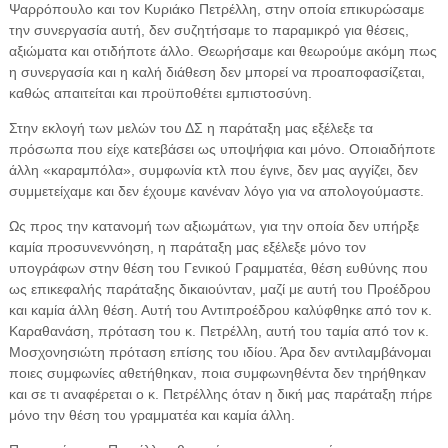
Ψαρρόπουλο και τον Κυριάκο Πετρέλλη, στην οποία επικυρώσαμε
την συνεργασία αυτή, δεν συζητήσαμε το παραμικρό για θέσεις,
αξιώματα και οτιδήποτε άλλο. Θεωρήσαμε και θεωρούμε ακόμη πως
η συνεργασία και η καλή διάθεση δεν μπορεί να προαποφασίζεται,
καθώς απαιτείται και προϋποθέτει εμπιστοσύνη.
Στην εκλογή των μελών του ΔΣ η παράταξη μας εξέλεξε τα
πρόσωπα που είχε κατεβάσει ως υποψήφια και μόνο. Οποιαδήποτε
άλλη «καραμπόλα», συμφωνία κτλ που έγινε, δεν μας αγγίζει, δεν
συμμετείχαμε και δεν έχουμε κανέναν λόγο για να απολογούμαστε.
Ως προς την κατανομή των αξιωμάτων, για την οποία δεν υπήρξε
καμία προσυνεννόηση, η παράταξη μας εξέλεξε μόνο τον
υπογράφων στην θέση του Γενικού Γραμματέα, θέση ευθύνης που
ως επικεφαλής παράταξης δικαιούνταν, μαζί με αυτή του Προέδρου
και καμία άλλη θέση. Αυτή του Αντιπροέδρου καλύφθηκε από τον κ.
Καραθανάση, πρόταση του κ. Πετρέλλη, αυτή του ταμία από τον κ.
Μοσχονησιώτη πρόταση επίσης του ιδίου. Άρα δεν αντιλαμβάνομαι
ποιες συμφωνίες αθετήθηκαν, ποια συμφωνηθέντα δεν τηρήθηκαν
και σε τι αναφέρεται ο κ. Πετρέλλης όταν η δική μας παράταξη πήρε
μόνο την θέση του γραμματέα και καμία άλλη.