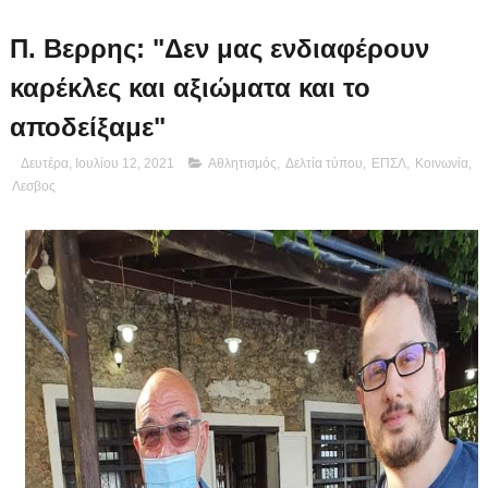
Π. Βερρης: "Δεν μας ενδιαφέρουν
καρέκλες και αξιώματα και το
αποδείξαμε"
Δευτέρα, Ιουλίου 12, 2021
Αθλητισμός
,
Δελτία τύπου
,
ΕΠΣΛ
,
Κοινωνία
,
Λεσβος