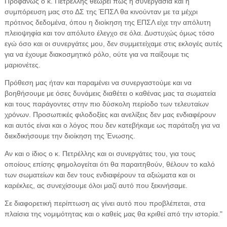
Προφανώς ο κ. Πετρέλλης θεωρεί πως η συνεργασία και η
συμπόρευση μας στο ΔΣ της ΈΠΣΛ θα κινούνταν με τα μέχρι
πρότινος δεδομένα, όπου η διοίκηση της ΕΠΣΛ είχε την απόλυτη
πλειοψηφία και τον απόλυτο έλεγχο σε όλα. Δυστυχώς όμως τόσο
εγώ όσο και οι συνεργάτες μου, δεν συμμετείχαμε στις εκλογές αυτές
για να έχουμε διακοσμητικό ρόλο, ούτε για να παίξουμε τις
μαριονέτες.
Πρόθεση μας ήταν και παραμένει να συνεργαστούμε και να
βοηθήσουμε με όσες δυνάμεις διαθέτει ο καθένας μας τα σωματεία
και τους παράγοντες στην πιο δύσκολη περίοδο των τελευταίων
χρόνων. Προσωπικές φιλοδοξίες και ανελίξεις δεν μας ενδιαφέρουν
και αυτός είναι και ο λόγος που δεν κατεβήκαμε ως παράταξη για να
διεκδικήσουμε την διοίκηση της Ένωσης.
Αν και ο ίδιος ο κ. Πετρέλλης και οι συνεργάτες του, για τους
οποίους επίσης φημολογείται ότι θα παραιτηθούν, θέλουν το καλό
των σωματείων και δεν τους ενδιαφέρουν τα αξιώματα και οι
καρέκλες, ας συνεχίσουμε όλοι μαζί αυτό που ξεκινήσαμε.
Σε διαφορετική περίπτωση ας γίνει αυτό που προβλέπεται, στα
πλαίσια της νομιμότητας και ο καθείς μας θα κριθεί από την ιστορία."