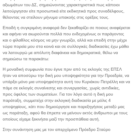
αξιωμάτων του ΔΣ, σημειώνοντας χαρακτηριστικά πως κάποιοι
λειτούργησαν είτε προσωπικά είτε εκδικητικά προς συναδέλφους,
θέλοντας να στείλουν μήνυμα υπακοής στις ορέξεις τους.
Επειδή η συγκριμένη αναφορά δεν ξεκαθαρίζει σε ποιους αναφέρεται
και αφήνει να αιωρούνται πολλά που ενδεχομένως οι παράγοντες
και ο φίλαθλος κόσμος να μην γνωρίζει, αλλά και επειδή στην μέχρι
τώρα πορεία μου στα κοινά και σε συλλογικές διαδικασίες έχω μάθει
να λειτουργώ με απόλυτη διαφάνεια και δημοκρατικά, θέλω να
σημειώσω τα παρακάτω:
Η μοναδική συμφωνία που έγινε πριν από τις εκλογές της ΕΠΣΛ
ήταν να αποσύρω την δική μου υποψηφιότητα για την Προεδρία, να
υπάρξει μόνο μια υποψηφιότητα αυτή του Κυριάκου Πετρέλλη και να
πάμε σε εκλογές συναίνεσης και συνεργασίας, χωρίς αντιδικίες,
προς όφελος των σωματείων. Για τον λόγο αυτό η δική μου
παράταξη, συμμετείχε στην εκλογική διαδικασία με μόλις 4
υποψηφίους, κάτι που δημιούργησε και παρεξηγήσεις μεταξύ μας
ως παράταξη, αφού θα έπρεπε να μείνουν εκτός άνθρωποι με τους
οποίους είχαμε ξεκινήσει μαζί την προσπάθεια αυτή.
Στην συνάντηση μας με τον απερχόμενο Πρόεδρο Σταύρο