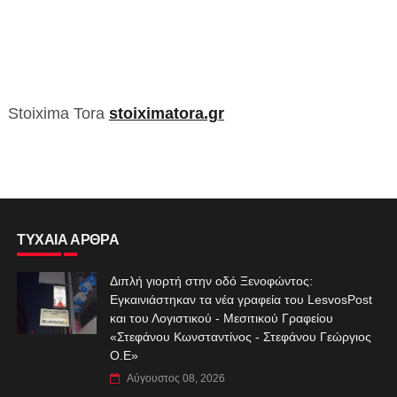
Stoixima Tora
stoiximatora.gr
ΤΥΧΑΙΑ ΑΡΘΡΑ
Διπλή γιορτή στην οδό Ξενοφώντος:
Εγκαινιάστηκαν τα νέα γραφεία του LesvosPost
και του Λογιστικού - Μεσιτικού Γραφείου
«Στεφάνου Κωνσταντίνος - Στεφάνου Γεώργιος
Ο.Ε»
Αύγουστος 08, 2026