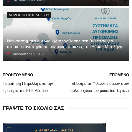
ΔΉΜΟΣ ΔΥΤΙΚΉΣ ΛΈΣΒΟΥ
Νέα συστήματα αυτόνομης πρόσβασης στη θάλασσα για
άτομα με αναπηρία σε τέσσερις παραλίες του Δήμου Μυτιλήνης
Αύγουστος 09, 2026
ΠΡΟΗΓΟΥΜΕΝΟ
ΕΠΟΜΕΝΟ
Παραίτηση Πετρελλη απο την
«Πορτραίτα Φιλελληνισμού» στον
Προεδρία της ΕΠΣ Λέσβου
αύλειο χώρο του μουσείου Τεριάντ
ΓΡΑΨΤΕ ΤΟ ΣΧΟΛΙΟ ΣΑΣ