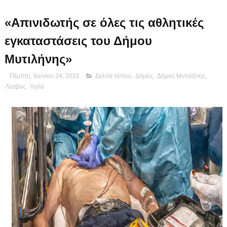
«Απινιδωτής σε όλες τις αθλητικές
εγκαταστάσεις του Δήμου
Μυτιλήνης»
Πέμπτη, Ιουνίου 24, 2021
Δελτία τύπου
,
Δήμος
,
Δήμος Μυτιλήνης
,
Λεσβος
,
Υγεία