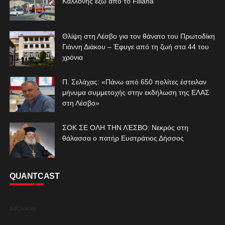
Καλλονής έξω από το Filiana
Θλίψη στη Λέσβο για τον θάνατο του Πρωτοδίκη
Γιάννη Διάκου – Έφυγε από τη ζωή στα 44 του
χρόνια
Π. Σελάχας: «Πάνω από 650 πολίτες έστειλαν
μήνυμα συμμετοχής στην εκδήλωση της ΕΛΑΣ
στη Λέσβο»
ΣΟΚ ΣΕ ΟΛΗ ΤΗΝ ΛΈΣΒΟ: Νεκρός στη
θάλασσα ο πατήρ Ευστράτιος Δήσσος
QUANTCAST
AdChoices