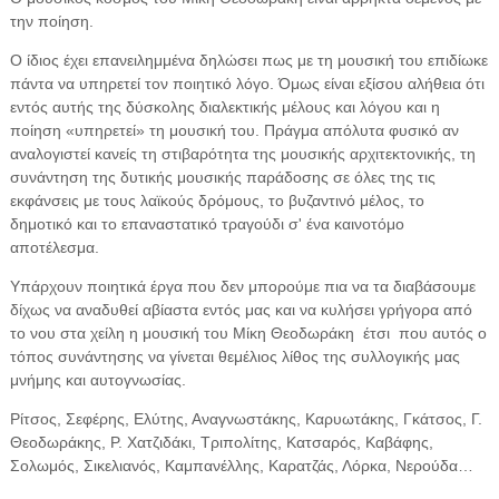
την ποίηση.
Ο ίδιος έχει επανειλημμένα δηλώσει πως με τη μουσική του επιδίωκε
πάντα να υπηρετεί τον ποιητικό λόγο. Όμως είναι εξίσου αλήθεια ότι
εντός αυτής της δύσκολης διαλεκτικής μέλους και λόγου και η
ποίηση «υπηρετεί» τη μουσική του. Πράγμα απόλυτα φυσικό αν
αναλογιστεί κανείς τη στιβαρότητα της μουσικής αρχιτεκτονικής, τη
συνάντηση της δυτικής μουσικής παράδοσης σε όλες της τις
εκφάνσεις με τους λαϊκούς δρόμους, το βυζαντινό μέλος, το
δημοτικό και το επαναστατικό τραγούδι σ' ένα καινοτόμο
αποτέλεσμα.
Υπάρχουν ποιητικά έργα που δεν μπορούμε πια να τα διαβάσουμε
δίχως να αναδυθεί αβίαστα εντός μας και να κυλήσει γρήγορα από
το νου στα χείλη η μουσική του Μίκη Θεοδωράκη έτσι που αυτός ο
τόπος συνάντησης να γίνεται θεμέλιος λίθος της συλλογικής μας
μνήμης και αυτογνωσίας.
Ρίτσος, Σεφέρης, Ελύτης, Αναγνωστάκης, Καρυωτάκης, Γκάτσος, Γ.
Θεοδωράκης, Ρ. Χατζιδάκι, Τριπολίτης, Κατσαρός, Καβάφης,
Σολωμός, Σικελιανός, Καμπανέλλης, Καρατζάς, Λόρκα, Νερούδα…