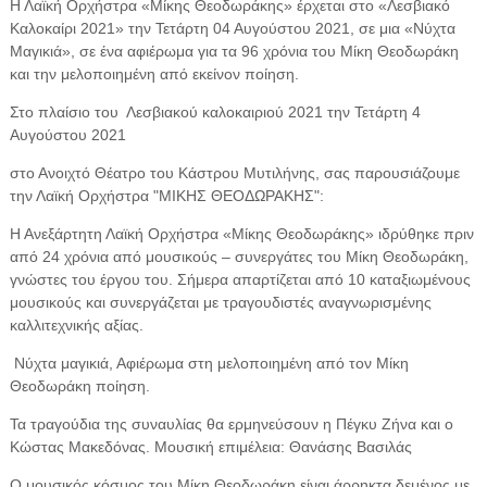
Η Λαϊκή Ορχήστρα «Μίκης Θεοδωράκης» έρχεται στο «Λεσβιακό
Καλοκαίρι 2021» την Τετάρτη 04 Αυγούστου 2021, σε μια «Νύχτα
Μαγικιά», σε ένα αφιέρωμα για τα 96 χρόνια του Μίκη Θεοδωράκη
και την μελοποιημένη από εκείνον ποίηση.
Στο πλαίσιο του Λεσβιακού καλοκαιριού 2021 την Τετάρτη 4
Αυγούστου 2021
στο Ανοιχτό Θέατρο του Κάστρου Μυτιλήνης, σας παρουσιάζουμε
την Λαϊκή Ορχήστρα "ΜΙΚΗΣ ΘΕΟΔΩΡΑΚΗΣ":
Η Ανεξάρτητη Λαϊκή Ορχήστρα «Μίκης Θεοδωράκης» ιδρύθηκε πριν
από 24 χρόνια από μουσικούς – συνεργάτες του Μίκη Θεοδωράκη,
γνώστες του έργου του. Σήμερα απαρτίζεται από 10 καταξιωμένους
μουσικούς και συνεργάζεται με τραγουδιστές αναγνωρισμένης
καλλιτεχνικής αξίας.
Νύχτα μαγικιά, Αφιέρωμα στη μελοποιημένη από τον Μίκη
Θεοδωράκη ποίηση.
Τα τραγούδια της συναυλίας θα ερμηνεύσουν η Πέγκυ Ζήνα και ο
Κώστας Μακεδόνας. Μουσική επιμέλεια: Θανάσης Βασιλάς
Ο μουσικός κόσμος του Μίκη Θεοδωράκη είναι άρρηκτα δεμένος με