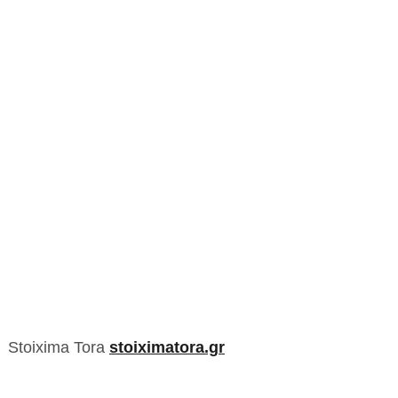
Stoixima Tora
stoiximatora.gr