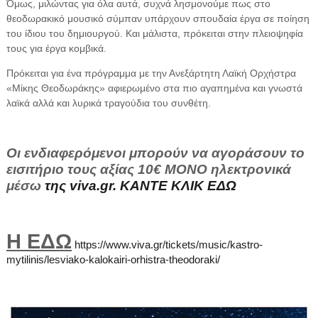
Όμως, μιλώντας για όλα αυτά, συχνά λησμονούμε πως στο
θεοδωρακικό μουσικό σύμπαν υπάρχουν σπουδαία έργα σε ποίηση
του ίδιου του δημιουργού. Και μάλιστα, πρόκειται στην πλειοψηφία
τους για έργα κομβικά.
Πρόκειται για ένα πρόγραμμα με την Ανεξάρτητη Λαϊκή Ορχήστρα
«Μίκης Θεοδωράκης» αφιερωμένο στα πιο αγαπημένα και γνωστά
λαϊκά αλλά και λυρικά τραγούδια του συνθέτη.
Οι ενδιαφερόμενοι μπορούν να αγοράσουν το
εισιτήριο τους αξίας 10€ ΜΟΝΟ ηλεκτρονικά
μέσω
της viva.gr. KANTE ΚΛΙΚ ΕΔΩ
Η ΕΔΩ
https://www.viva.gr/tickets/music/kastro-
mytilinis/lesviako-kalokairi-orhistra-theodoraki/