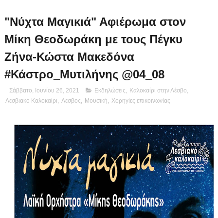
"Νύχτα Μαγικιά" Αφιέρωμα στον
Μίκη Θεοδωράκη με τους Πέγκυ
Ζήνα-Κώστα Μακεδόνα
#Κάστρο_Μυτιλήνης @04_08
Σάββατο, Ιουνίου 26, 2021
Εκδηλώσεις
,
Καλοκαίρι στην Λέσβο
,
Λεσβιακό Καλοκαίρι
,
Λεσβος
,
Μουσική
,
Χορηγίες επικοινωνίας