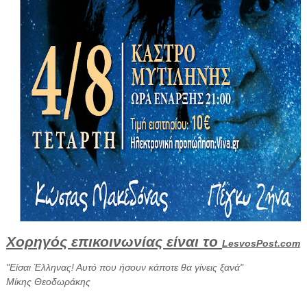
Χορηγός επικοινωνίας είναι το
LesvosPost
.
com
"Είσαι Έλληνας! Αυτό που ήσουν κάποτε θα γίνεις ξανά"
Μίκης Θεοδωράκης