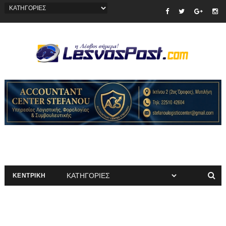
ΚΕΝΤΡΙΚΗ