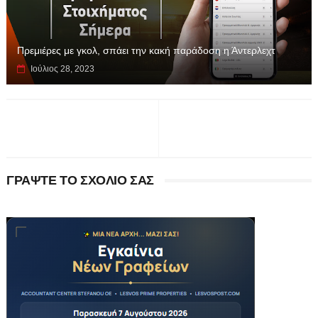
Πρεμιέρες με γκολ, σπάει την κακή παράδοση η Άντερλεχτ
Ιούλιος 28, 2023
ΓΡΑΨΤΕ ΤΟ ΣΧΟΛΙΟ ΣΑΣ