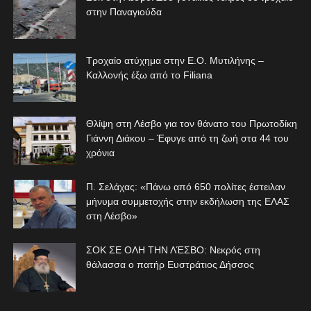
στην Παναγιούδα
Τροχαίο ατύχημα στην Ε.Ο. Μυτιλήνης –
Καλλονής έξω από το Filiana
Θλίψη στη Λέσβο για τον θάνατο του Πρωτοδίκη
Γιάννη Διάκου – Έφυγε από τη ζωή στα 44 του
χρόνια
Π. Σελάχας: «Πάνω από 650 πολίτες έστειλαν
μήνυμα συμμετοχής στην εκδήλωση της ΕΛΑΣ
στη Λέσβο»
ΣΟΚ ΣΕ ΟΛΗ ΤΗΝ ΛΈΣΒΟ: Νεκρός στη
θάλασσα ο πατήρ Ευστράτιος Δήσσος