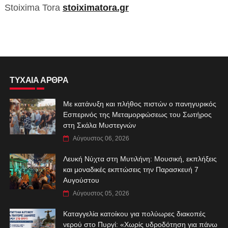
Stoixima Tora
stoiximatora.gr
ΤΥΧΑΙΑ ΑΡΘΡΑ
Με κατάνυξη και πλήθος πιστών ο πανηγυρικός
Εσπερινός της Μεταμορφώσεως του Σωτήρος
στη Σκάλα Μυστεγνών
Αύγουστος 06, 2026
Λευκή Νύχτα στη Μυτιλήνη: Μουσική, εκπλήξεις
και μοναδικές εκπτώσεις την Παρασκευή 7
Αυγούστου
Αύγουστος 05, 2026
Καταγγελία κατοίκου για πολύωρες διακοπές
νερού στο Πυργί: «Χωρίς υδροδότηση για πάνω