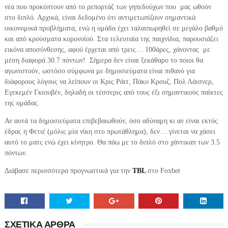
νέα που προκύπτουν από το ρεπορτάζ των γηπεδούχων που
μας ωθούν
στο διπλό. Αρχικά, είναι δεδομένο ότι αντιμετωπίζουν σημαντικά
οικονομικά προβλήματα, ενώ η ομάδα έχει ταλαιπωρηθεί σε μεγάλο βαθμό
και από κρούσματα κορονοϊού. Στα τελευταία της παιχνίδια, παρουσιάζει
εικόνα αποσύνθεσης, αφού έρχεται από τρεις… 100άρες, χάνοντας
με
μέση διαφορά 30.7 πόντων!
Σήμερα δεν είναι ξεκάθαρο το ποιοι θα
αγωνιστούν, ωστόσο σύμφωνα με δημοσιεύματα είναι πιθανό για
διάφορους λόγους να λείπουν οι Κρις Ράιτ, Πάκο Κρουζ, Πολ Λάισνερ,
Εγεκεμέν Γκιουβέν, δηλαδή οι τέσσερις από τους έξι σημαντικούς παίκτες
της ομάδας.
Αν αυτά τα δημοσιεύματα επιβεβαιωθούν, όσο αδύναμη κι αν είναι εκτός
έδρας η Φετιέ (μόλις μία νίκη στο πρωτάθλημα), δεν… γίνεται να χάσει
αυτό το ματς ενώ έχει κίνητρο. Θα πάω με το διπλό στο χάντικαπ των 3.5
πόντων.
Διάβασε περισσότερα προγνωστικά για την
TBL
στο Foxbet
ΣΧΕΤΙΚΑ ΑΡΘΡΑ