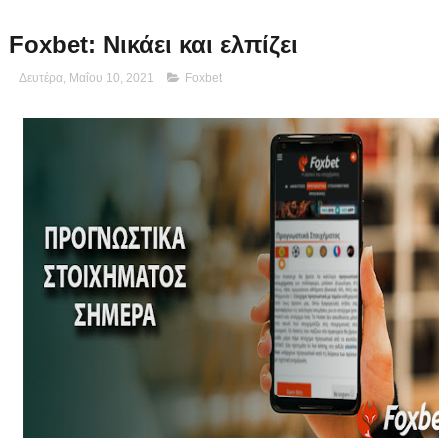
Foxbet: Νικάει και ελπίζει
Δευτέρα, Μαΐου 10, 2021
Foxbet