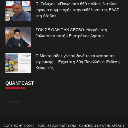
Π. Σελάχας: «Πάνω από 650 πολίτες έστειλαν
μήνυμα συμμετοχής στην εκδήλωση της ΕΛΑΣ
στη Λέσβο»
ΣΟΚ ΣΕ ΟΛΗ ΤΗΝ ΛΈΣΒΟ: Νεκρός στη
θάλασσα ο πατήρ Ευστράτιος Δήσσος
Ο Μανταμάδος γίνεται ξανά το επίκεντρο της
κεραμικής – Έρχεται η 30ή Πανελλήνια Έκθεση
Κεραμικής
QUANTCAST
AdChoices
COPYRIGHT © 2012 -
2026
LESVOSPOST.COM | ΕΙΔΗΣΕΙΣ & ΝΕΑ ΤΗΣ ΛΕΣΒΟΥ