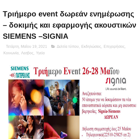
Τριήμερο event δωρεάν ενημέρωσης
– δοκιμής και εφαρμογής ακουστικών
SIEMENS –SIGNIA
Τετάρτη, Μαΐου 19, 2021
Δελτία τύπου
,
Εκδηλώσεις
,
Επιχειρήσεις
,
Κοινωνία
,
Λεσβος
,
Υγεία