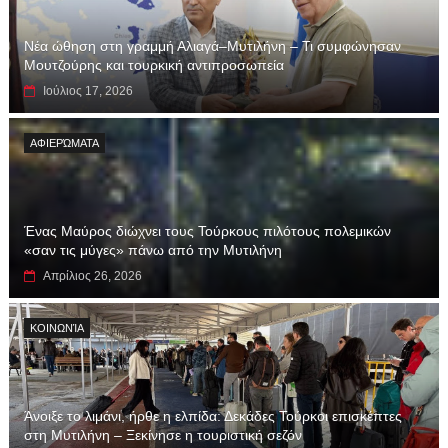
Νέα ώθηση στη γραμμή Αλιαγά–Μυτιλήνη – Τι συμφώνησαν
Μουτζούρης και τουρκική αντιπροσωπεία
Ιούλιος 17, 2026
ΑΦΙΕΡΏΜΑΤΑ
Ένας Μαύρος διώχνει τους Τούρκους πιλότους πολεμικών
«σαν τις μύγες» πάνω από την Μυτιλήνη
Απρίλιος 26, 2026
ΚΟΙΝΩΝΊΑ
Άνοιξε το λιμάνι, ήρθε η ελπίδα: Δεκάδες Τούρκοι επισκέπτες
στη Μυτιλήνη – Ξεκίνησε η τουριστική σεζόν