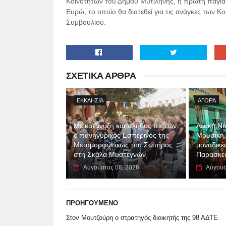
Κοινοτήτων του Δήμου Μυτιλήνης, η πρώτη πάγια
Ευρώ, το οποίο θα διατεθεί για τις ανάγκες των 
Συμβουλίου.
ΣΧΕΤΙΚΑ ΑΡΘΡΑ
ΕΚΚΛΗΣΙΆ
ΑΓΟΡΆ
Με κατάνυξη και πλήθος πιστών
Λευκή Νύ
ο πανηγυρικός Εσπερινός της
Μουσική, 
Μεταμορφώσεως του Σωτήρος
μοναδικέ
στη Σκάλα Μυστεγνών
Παρασκε
Αύγουστος 06, 2026
Αύγουσ
ΠΡΟΗΓΟΥΜΕΝΟ
Στον Μουτζούρη ο στρατηγός διοικητής της 98 ΑΔΤΕ