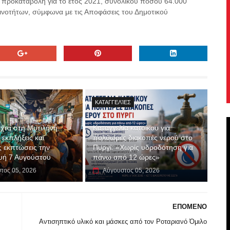
 προκαταβολή για το έτος 2021, συνολικού ποσού 64.000
Κοινοτήτων, σύμφωνα με τις Αποφάσεις του Δημοτικού
ΚΑΤΑΓΓΕΛΊΕΣ
χτα στη Μυτιλήνη:
Καταγγελία κατοίκου για
εκπλήξεις και
πολύωρες διακοπές νερού στο
ς εκπτώσεις την
Πυργί: «Χωρίς υδροδότηση για
υή 7 Αυγούστου
πάνω από 12 ώρες»
τος 05, 2026
Αύγουστος 05, 2026
ΕΠΟΜΕΝΟ
Αντισηπτικό υλικό και μάσκες από τον Ροταριανό Όμιλο