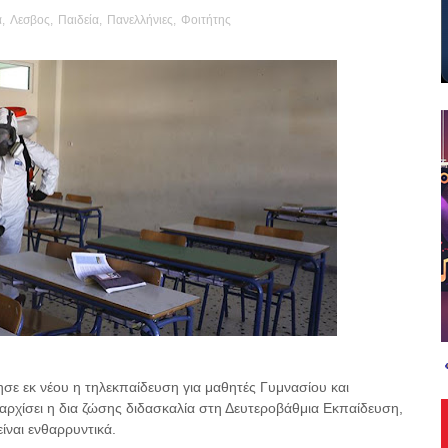
α
,
Λεσβος
,
Παιδεία
,
Πανελλήνιες
,
Φοιτήτης
σε εκ νέου η τηλεκπαίδευση για μαθητές Γυμνασίου και
αρχίσει η δια ζώσης διδασκαλία στη Δευτεροβάθμια Εκπαίδευση,
ίναι ενθαρρυντικά.