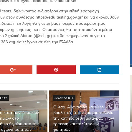
εριών και συχνός αερισμός των αιθουσών.
id tests, δηλώνοντας ενδιαφέρον στην ειδική εφαρμογή.
υν στον σύνδεσμο https://edu.testing.gov.gr/ και να ακολουθούν
ιδείας, η επιλογή θα γίνεται βάσει σειράς προτεραιότητας
σιμων ημερησίως τεστ. Οι αιτούντες θα ταυτοποιούνται μέσω
ο Σχολικό Δίκτυο (@sch.gr) και θα ενημερώνονται για το
 386 σημεία ελέγχου σε όλη την Ελλάδα.
ΎΠΟΥ
ΑΘΑΝΑΣΊΟΥ
Ο Χαρ. Αθανασίου και άλλοι 17
 κατά των ιδιωτικών
βουλευτές ζητάνε με τροπολογία
ημίων στο
την κατ’ εξαίρεση μεταγραφή των
ήμιο Αιγαίου απο την
τρίτεκνη και πολύτεκνων
 αγώνα φοιτητών
φοιτητών