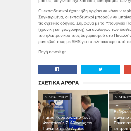
μάσκες, θα γίνεται σχολαστικός καθαρισμός των χ
Οι εκπαιδευτικοί έχουν ήδη αρχίσει να κάνουν rap
Συγκεκριμένα, οι εκπαιδευτικοί μπορούν να μπαίνο
τις σχετικές οδηγίες. Σύμφωνα με το Υπουργείο Πα
(χρονική και γεωγραφική) και αναλόγως των διαθέ
του ηλεκτρονικού τους λογαριασμού στο Πανελλήνι
ραντεβού τους με SMS για το πλησιέστερο από τα
Πηγή newsit.gr
ΣΧΕΤΙΚΑ ΑΡΘΡΑ
ΔΕΛΤΊΑ ΤΎΠΟΥ
ΔΕΛΤΊΑ Τ
Εκδήλωση
Ημέρα Καριέρας από τους
πανεπιστ
Φοιτητικούς Συλλόγους του
Πανεπιστ
Πανεπιστημίου Αιγαίου
επιτροπή