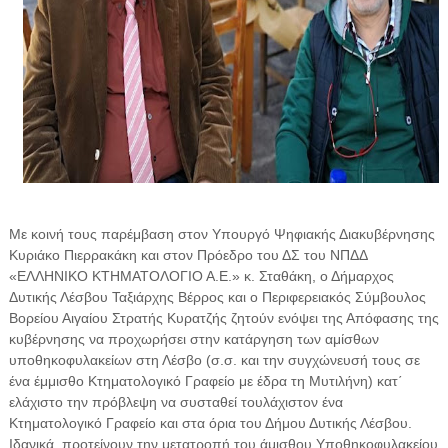
Με κοινή τους παρέμβαση στον Υπουργό Ψηφιακής Διακυβέρνησης
Κυριάκο Πιερρακάκη και στον Πρόεδρο του ΔΣ του ΝΠΔΔ
«ΕΛΛΗΝΙΚΟ ΚΤΗΜΑΤΟΛΟΓΙΟ Α.Ε.» κ. Σταθάκη, ο Δήμαρχος
Δυτικής Λέσβου Ταξιάρχης Βέρρος και ο Περιφερειακός Σύμβουλος
Βορείου Αιγαίου Στρατής Κυρατζής ζητούν ενόψει της Απόφασης της
κυβέρνησης να προχωρήσει στην κατάργηση των αμίσθων
υποθηκοφυλακείων στη Λέσβο (σ.σ. και την συγχώνευσή τους σε
ένα έμμισθο Κτηματολογικό Γραφείο με έδρα τη Μυτιλήνη) κατ΄
ελάχιστο την πρόβλεψη να συσταθεί τουλάχιστον ένα
Κτηματολογικό Γραφείο και στα όρια του Δήμου Δυτικής Λέσβου.
Ιδανικά, προτείνουν την μετατροπή του άμισθου Υποθηκοφυλακείου