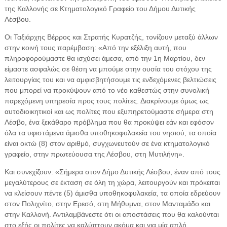
της Καλλονής σε Κτηματολογικό Γραφείο του Δήμου Δυτικής
Λέσβου.
Οι Ταξιάρχης Βέρρος και Στρατής Κυρατζής, τονίζουν μεταξύ άλλων
στην κοινή τους παρέμβαση: «Από την εξέλιξη αυτή, που
πληροφορούμαστε θα ισχύσει άμεσα, από την 1η Μαρτίου, δεν
είμαστε ασφαλώς σε θέση να μπούμε στην ουσία του στόχου της
λειτουργίας του και να αμφισβητήσουμε τις ενδεχόμενες βελτιώσεις
που μπορεί να προκύψουν από το νέο καθεστώς στην συνολική
παρεχόμενη υπηρεσία προς τους πολίτες. Διακρίνουμε όμως ως
αυτοδιοικητικοί και ως πολίτες που εξυπηρετούμαστε σήμερα στη
Λέσβο, ένα ξεκάθαρο πρόβλημα που θα προκύψει εάν και εφόσον
όλα τα υφιστάμενα άμισθα υποθηκοφυλακεία του νησιού, τα οποία
είναι οκτώ (8) στον αριθμό, συγχωνευτούν σε ένα κτηματολογικό
γραφείο, στην πρωτεύουσα της Λέσβου, στη Μυτιλήνη».
Και συνεχίζουν: «Σήμερα στον Δήμο Δυτικής Λέσβου, έναν από τους
μεγαλύτερους σε έκταση σε όλη τη χώρα, λειτουργούν και πρόκειται
να κλείσουν πέντε (5) άμισθα υποθηκοφυλακεία, τα οποία εδρεύουν
στον Πολιχνίτο, στην Ερεσό, στη Μήθυμνα, στον Μανταμάδο και
στην Καλλονή. Αντιλαμβάνεστε ότι οι αποστάσεις που θα καλούνται
στο εξής οι πολίτες να καλύπτουν ακόμα και για μία απλή