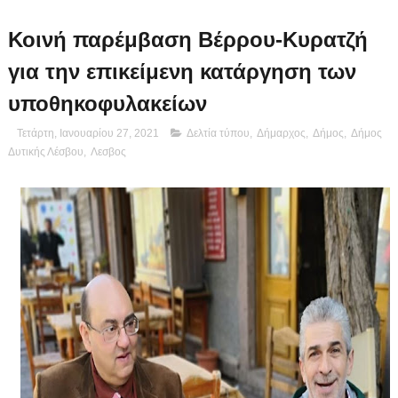
Κοινή παρέμβαση Βέρρου-Κυρατζή
για την επικείμενη κατάργηση των
υποθηκοφυλακείων
Τετάρτη, Ιανουαρίου 27, 2021
Δελτία τύπου
,
Δήμαρχος
,
Δήμος
,
Δήμος
Δυτικής Λέσβου
,
Λεσβος