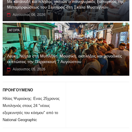
Με κατάνυξη και πλήθος πιστών ο πανηγυρικός Εσπερινός της
Μεταμορφώσεως του Σωτήρος στη Σκάλα Μυστεγνών
Αύγουστος 06, 2026
ΑΓΟΡΆ
Λευκή Νύχτα στη Μυτιλήνη: Μουσική, εκπλήξεις και μοναδικές
εκπτώσεις την Παρασκευή 7 Αυγούστου
Αύγουστος 05, 2026
ΠΡΟΗΓΟΥΜΕΝΟ
Ηλίας Ψυρούκης: Ενας 25χρονος
Μυτιληνιός στους 24 "νέους
εξερευνητές του κόσμου" από το
National Geographic