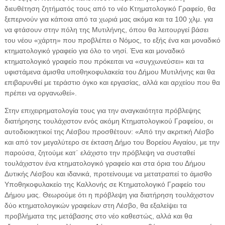
διευθέτηση ζητήματός τους από το νέο Κτηματολογικό Γραφείο, θα
ξεπερνούν για κάποια από τα χωριά μας ακόμα και τα 100 χλμ. για
να φτάσουν στην πόλη της Μυτιλήνης, όπου θα λειτουργεί βάσει
του νέου «χάρτη» που προβλέπει ο Νόμος, το εξής ένα και μοναδικό
κτηματολογικό γραφείο για όλο το νησί. Ένα και μοναδικό
κτηματολογικό γραφείο που πρόκειται να «συγχωνεύσει» και τα
υφιστάμενα άμισθα υποθηκοφυλακεία του Δήμου Μυτιλήνης και θα
επιβαρυνθεί με τεράστιο όγκο και εργασίας, αλλά και αρχείου που θα
πρέπει να οργανωθεί».
Στην επιχειρηματολογία τους για την αναγκαιότητα πρόβλεψης
διατήρησης τουλάχιστον ενός ακόμη Κτηματολογικού Γραφείου, οι
αυτοδιοικητικοί της Λέσβου προσθέτουν: «Από την ακριτική Λέσβο
και από τον μεγαλύτερο σε έκταση Δήμο του Βορείου Αιγαίου, με την
παρούσα, ζητούμε κατ΄ ελάχιστο την πρόβλεψη να συσταθεί
τουλάχιστον ένα κτηματολογικό γραφείο και στα όρια του Δήμου
Δυτικής Λέσβου και ιδανικά, προτείνουμε να μετατραπεί το άμισθο
Υποθηκοφυλακείο της Καλλονής σε Κτηματολογικό Γραφείο του
Δήμου μας. Θεωρούμε ότι η πρόβλεψη για διατήρηση τουλάχιστον
δύο κτηματολογικών γραφείων στη Λέσβο, θα εξαλείψει τα
προβλήματα της μετάβασης στο νέο καθεστώς, αλλά και θα