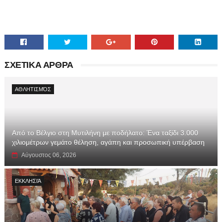
ΣΧΕΤΙΚΑ ΑΡΘΡΑ
ΑΘΛΗΤΙΣΜΌΣ
Από το Βέλγιο στη Μυτιλήνη με ποδήλατο: Ένα ταξίδι 3.000
χιλιομέτρων γεμάτο θέληση, αγάπη και προσωπική υπέρβαση
Αύγουστος 06, 2026
ΕΚΚΛΗΣΙΆ