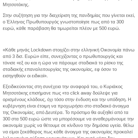
Μητσοτάκης.
Στην συζήτηση για την διαχείριση της πανδημίας που γίνεται εκεί,
ο Έλληνας Πρωθυπουργός γνωστοποίησε πως από τα 300
ευρώ, κάθε παράβαση θα τιμωρείται πλέον με 500 ευρώ.
«Κάθε μηνάς Lockdown στοιχίζει στην ελληνική Οικονομία πάνω
από 3 δισ. Ευρώ» είπε, συνεχίζοντας ο πρωθυπουργός και
τόνισε «εξ ου και η ώρα να πάρουμε σταδιακά το ρίσκο της
σταδιακής επαναλειτουργίας της οικονομίας, εφ όσον το
εισηγηθούν οι ειδικοί».
Εξειδικεύοντας στη συνέχεια την αναφορά του, ο Κυριάκος
Μητσοτάκης επισήμανε πως «το click away δούλεψε για
ορισμένους κλάδους, όχι τόσο στην ένδυση και την υπόδηση. Η
κυβέρνηση είναι έτοιμη να προχωρήσει στο σταδιακό άνοιγμα
της Οικονομίας, από Δευτέρα. Το πρόστιμο θα αυξηθεί από τα
300 στα 500 ευρώ ώστε να μπορέσουμε να αναθερμάνουμε την
οικονομία χωρίς να θέτουμε σε κίνδυνο την δημόσια υγεία. θέλω
να είμαι ξεκάθαρος πως κάθε άνοιγμα της οικονομίας προκαλεί