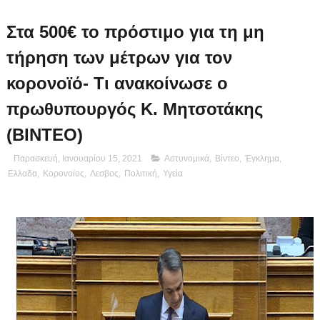
Στα 500€ το πρόστιμο για τη μη
τήρηση των μέτρων για τον
κορονοϊό- Τι ανακοίνωσε ο
πρωθυπουργός Κ. Μητσοτάκης
(ΒΙΝΤΕΟ)
Παρασκευή, Ιανουαρίου 15, 2021
Αστυνομικά
,
Βίντεο
,
Έγκλημα
,
Ελλαδα
,
Κορονοϊος
,
Λεσβος
,
Πολιτική
,
Υγεία