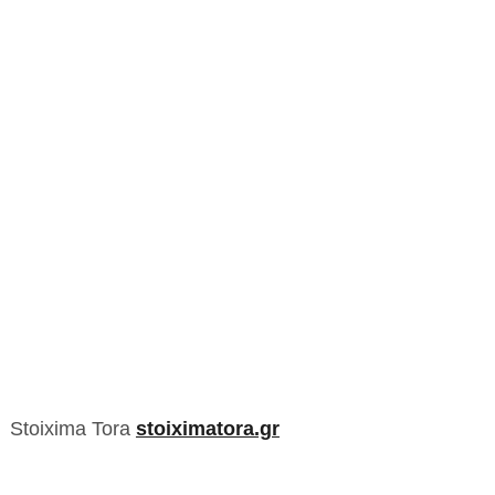
Stoixima Tora
stoiximatora.gr