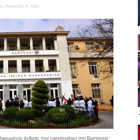
ος
,
Ρεπορτάζ L.P
,
Υγεία
ηλικιωμένος άνδρας που νοσηλευόταν στο Βοστανειο