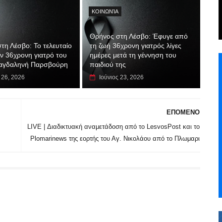
ΚΟΙΝΩΝΊΑ
Θρήνος στη Λέσβο: Έφυγε από
τη Λέσβο: Το τελευταίο
τη ζωή 36χρονη γιατρός λίγες
ην 36χρονη γιατρό του
ημέρες μετά τη γέννηση του
αγδαληνή Παρσβούρη
παιδιού της
 26, 2026
Ιούνιος 23, 2026
ΕΠΟΜΕΝΟ
LIVE | Διαδικτυακή αναμετάδοση από το LesvosPost και το
Plomarinews της εορτής του Αγ. Νικολάου από το Πλωμαρι