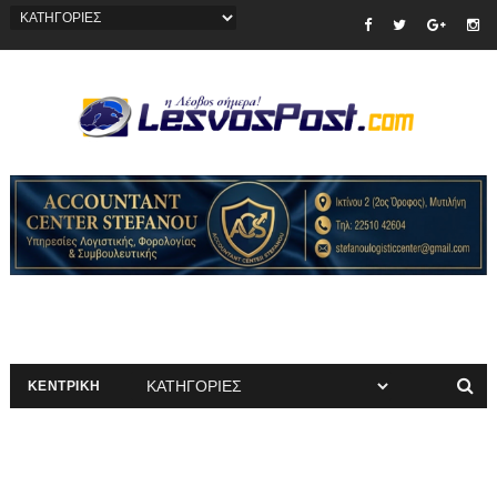
ΚΕΝΤΡΙΚΗ