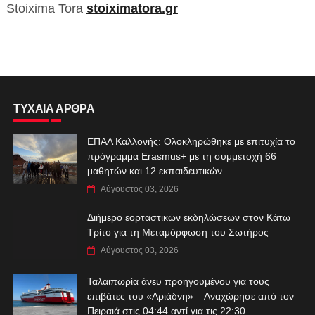
Stoixima Tora
stoiximatora.gr
ΤΥΧΑΙΑ ΑΡΘΡΑ
ΕΠΑΛ Καλλονής: Ολοκληρώθηκε με επιτυχία το
πρόγραμμα Erasmus+ με τη συμμετοχή 66
μαθητών και 12 εκπαιδευτικών
Αύγουστος 03, 2026
Διήμερο εορταστικών εκδηλώσεων στον Κάτω
Τρίτο για τη Μεταμόρφωση του Σωτήρος
Αύγουστος 03, 2026
Ταλαιπωρία άνευ προηγουμένου για τους
επιβάτες του «Αριάδνη» – Αναχώρησε από τον
Πειραιά στις 04:44 αντί για τις 22:30