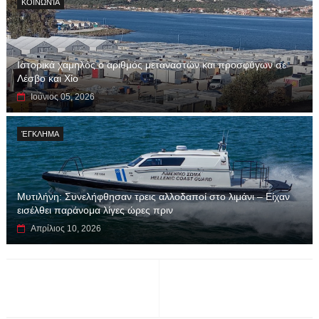
ΚΟΙΝΩΝΊΑ
Ιστορικά χαμηλός ο αριθμός μεταναστών και προσφύγων σε
Λέσβο και Χίο
Ιούνιος 05, 2026
ΈΓΚΛΗΜΑ
Μυτιλήνη: Συνελήφθησαν τρεις αλλοδαποί στο λιμάνι – Είχαν
εισέλθει παράνομα λίγες ώρες πριν
Απρίλιος 10, 2026