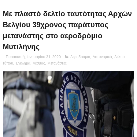
Με πλαστό δελτίο ταυτότητας Αρχών
Βελγίου 39χρονος παράτυπος
μετανάστης στο αεροδρόμιο
Μυτιλήνης
Παρασκευή, Ιανουαρίου 31, 2020
Αεροδρόμια
,
Αστυνομικά
,
Δελτία
τύπου
,
Έγκλημα
,
Λεσβος
,
Μετανάστες