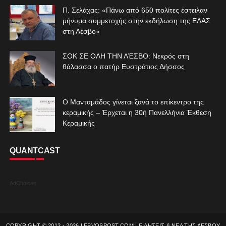
Π. Σελάχας: «Πάνω από 650 πολίτες έστειλαν
μήνυμα συμμετοχής στην εκδήλωση της ΕΛΑΣ
στη Λέσβο»
ΣΟΚ ΣΕ ΟΛΗ ΤΗΝ ΛΈΣΒΟ: Νεκρός στη
θάλασσα ο πατήρ Ευστράτιος Δήσσος
Ο Μανταμάδος γίνεται ξανά το επίκεντρο της
κεραμικής – Έρχεται η 30ή Πανελλήνια Έκθεση
Κεραμικής
QUANTCAST
AdChoices
COPYRIGHT © 2012 -
2026
LESVOSPOST.COM | ΕΙΔΗΣΕΙΣ & ΝΕΑ ΤΗΣ ΛΕΣΒΟΥ