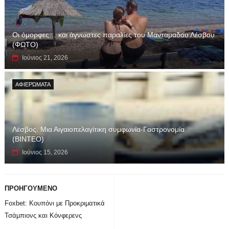
Οι όμορφες… και άγνωστες παραλίες του Μανταμαδου Λέσβου
(ΦΩΤΟ)
Ιούνιος 21, 2026
ΑΦΙΕΡΏΜΑΤΑ
Λέσβος. Μια Αιγαιοπελαγίτικη συμφωνία-Γαστρονομία
(ΒΙΝΤΕΟ)
Ιούνιος 15, 2026
ΠΡΟΗΓΟΥΜΕΝΟ
Foxbet: Κουπόνι με Προκριματικά
Τσάμπιονς και Κόνφερενς