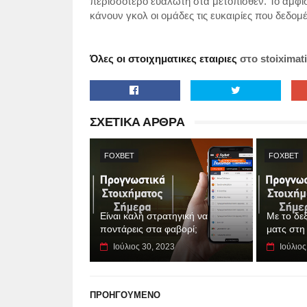
περισσότερο ευάλωτη στα μετόπισθεν. Το αμφίσ
κάνουν γκολ οι ομάδες τις ευκαιρίες που δεδομ
Όλες οι στοιχηματικες εταιριες
στο stoiximati
ΣΧΕΤΙΚΑ ΑΡΘΡΑ
FOXBET
FOXBET
Είναι καλή στρατηγική να
Με το δεξ
ποντάρεις στα φαβορί;
ματς στη
Ιούλιος 30, 2023
Ιούλιος
ΠΡΟΗΓΟΥΜΕΝΟ