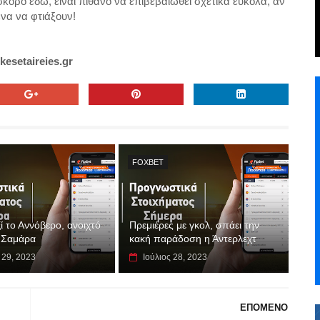
κορο εδώ, είναι πιθανό να επιβεβαιωθεί σχετικά εύκολα, αν
ένα να φτιάξουν!
kesetaireies.gr
FOXBET
ί το Αννόβερο, ανοιχτό
Πρεμιέρες με γκολ, σπάει την
 Σαμάρα
κακή παράδοση η Άντερλεχτ
 29, 2023
Ιούλιος 28, 2023
ΕΠΟΜΕΝΟ