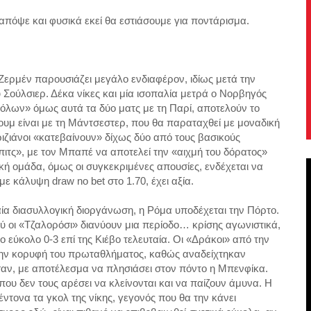
απόψε και φυσικά εκεί θα εστιάσουμε για ποντάρισμα.
 Ζερμέν παρουσιάζει μεγάλο ενδιαφέρον, ιδίως μετά την
 Σούλσιερ. Δέκα νίκες και μία ισοπαλία μετρά ο Νορβηγός
όλων» όμως αυτά τα δύο ματς με τη Παρί, αποτελούν το
ουμ είναι με τη Μάντσεστερ, που θα παραταχθεί με μοναδική
ριζιάνοι «κατεβαίνουν» δίχως δύο από τους βασικούς
«πιτς», με τον Μπαπέ να αποτελεί την «αιχμή του δόρατος»
ική ομάδα, όμως οι συγκεκριμένες απουσίες, ενδέχεται να
 κάλυψη draw no bet στο 1.70, έχει αξία.
αία διασυλλογική διοργάνωση, η Ρόμα υποδέχεται την Πόρτο.
ύ οι «Τζαλορόσι» διανύουν μια περίοδο… κρίσης αγωνιστικά,
 εύκολο 0-3 επί της Κιέβο τελευταία. Οι «Δράκοι» από την
την κορυφή του πρωταθλήματος, καθώς αναδείχτηκαν
αν, με αποτέλεσμα να πλησιάσει στον πόντο η Μπενφίκα.
 που δεν τους αρέσει να κλείνονται και να παίζουν άμυνα. Η
 έντονα τα γκολ της νίκης, γεγονός που θα την κάνει