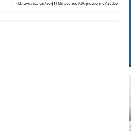
«Μπανάνες...απλές»| Η Μαϊμού του Αθλητισμού της Λέσβου