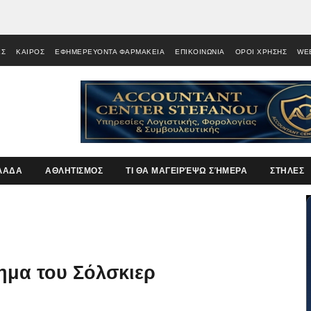
ΕΣ
ΚΑΙΡΟΣ
ΕΦΗΜΕΡΕΥΟΝΤΑ ΦΑΡΜΑΚΕΙΑ
ΕΠΙΚΟΙΝΩΝΙΑ
ΟΡΟΙ ΧΡΗΣΗΣ
WE
ΛΑΔΑ
ΑΘΛΗΤΙΣΜΟΣ
ΤΙ ΘΑ ΜΑΓΕΙΡΈΨΩ ΣΉΜΕΡΑ
ΣΤΗΛΕΣ
ημα του Σόλσκιερ